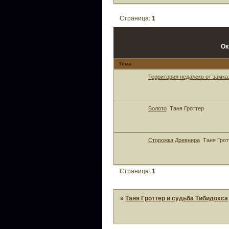
Страница:
1
Ок
Тема
Территория недалеко от замка
Болото
Таня Гроттер
Сторожка Древнира
Таня Грот
Страница:
1
»
Таня Гроттер и судьба Тибидохса