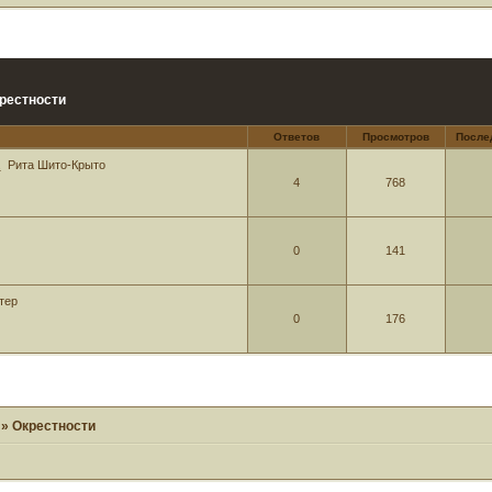
рестности
Ответов
Просмотров
После
.
Рита Шито-Крыто
4
768
0
141
тер
0
176
»
Окрестности