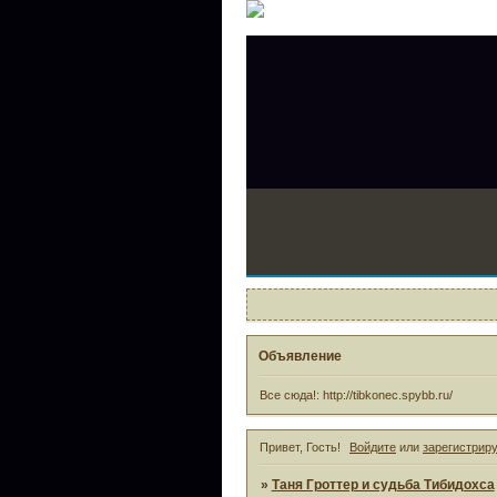
Объявление
Все сюда!: http://tibkonec.spybb.ru/
Привет, Гость!
Войдите
или
зарегистрир
»
Таня Гроттер и судьба Тибидохса