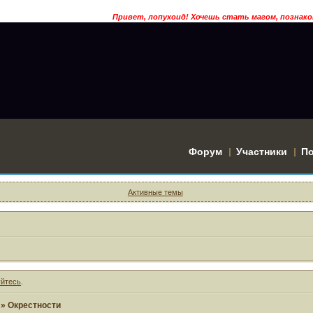
Привет, лопухоид! Хочешь стать магом, познако
Форум
Участники
П
Активные темы
уйтесь
.
»
Окрестности