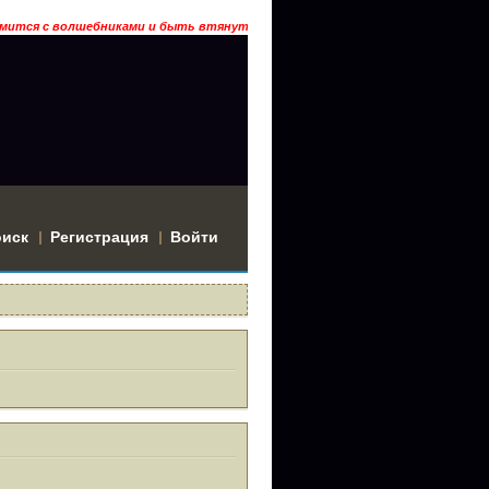
мится с волшебниками и быть втянутым в историю? Тогда заходи… ГРААЛЬ
оиск
Регистрация
Войти