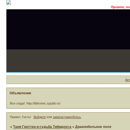
Привет, лопу
Ак
Объявление
Все сюда!: http://tibkonec.spybb.ru/
Привет, Гость!
Войдите
или
зарегистрируйтесь
.
»
Таня Гроттер и судьба Тибидохса
»
Драконбольное поле