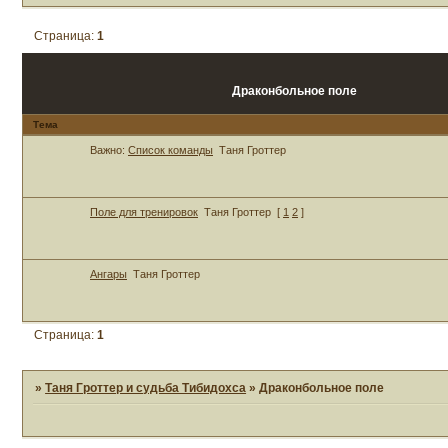
Страница:
1
Драконбольное поле
Тема
Важно:
Список команды
Таня Гроттер
Поле для тренировок
Таня Гроттер
[
1
2
]
Ангары
Таня Гроттер
Страница:
1
»
Таня Гроттер и судьба Тибидохса
»
Драконбольное поле