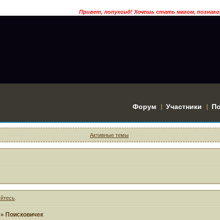
Привет, лопухоид! Хочешь стать магом, познако
Форум
Участники
П
Активные темы
уйтесь
.
»
Поисковичек