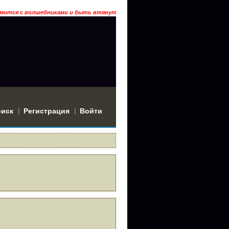
мится с волшебниками и быть втянутым в историю? Тогда заходи… ГРААЛЬ
оиск
Регистрация
Войти