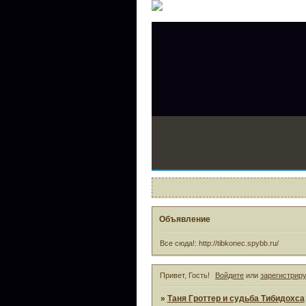
Объявление
Все сюда!: http://tibkonec.spybb.ru/
Привет, Гость!
Войдите
или
зарегистрир
»
Таня Гроттер и судьба Тибидохса