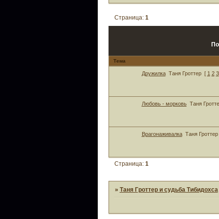
Страница:
1
По
Тема
Дружилка
Таня Гроттер
[
1
2
3
Любовь - морковь
Таня Гротт
Врагонаживалка
Таня Гроттер
Страница:
1
»
Таня Гроттер и судьба Тибидохса