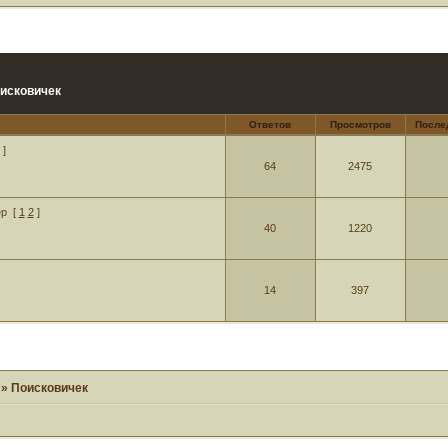
исковичек
Ответов
Просмотров
После
]
64
2475
ер
[
1
2
]
40
1220
14
397
»
Поисковичек