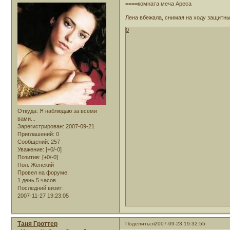
====комната меча Ареса
Лена вбежала, снимая на ходу защитны
0
Откуда:
Я наблюдаю за всеми
вами...
Зарегистрирован
: 2007-09-21
Приглашений:
0
Сообщений:
257
Уважение:
[+0/-0]
Позитив:
[+0/-0]
Пол:
Женский
Провел на форуме:
1 день 5 часов
Последний визит:
2007-11-27 19:23:05
Таня Гроттер
Поделиться
2007-09-23 19:32:55