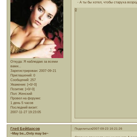
- А ты бы хотел, чтобы старуха возро
0
Откуда:
Я наблюдаю за всеми
вами...
Зарегистрирован
: 2007-09-21
Приглашений:
0
Сообщений:
257
Уважение:
[+0/-0]
Позитив:
[+0/-0]
Пол:
Женский
Провел на форуме:
1 день 5 часов
Последний визит:
2007-11-27 19:23:05
Глеб Бейбарсов
Поделиться
2007-09-23 16:21:26
~May be...Only may be~