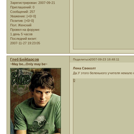
Зарегистрирован
: 2007-09-21
Приглашений:
0
Сообщений:
257
Уважение:
[+0/-0]
Позитив:
[+0/-0]
Пол:
Женский
Провел на форуме:
1 день 5 часов
Последний визит:
2007-11-27 19:23:05
Глеб Бейбарсов
Поделиться
2007-09-23 16:48:11
~May be...Only may be~
Лена Свеколт
Да.У этого беленького учителя немало
0