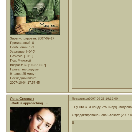
Зарегистрирован
: 2007-09-17
Приглашений:
0
Сообщений:
171
Уважение:
[+0/-0]
Позитив:
[+0/-0]
Пол:
Мужской
Возраст:
32
[1993-10-07]
Провел на форуме:
9 часов 25 минут
Последний визит:
2007-10-04 17:57:45
Лена Свеколт
Поделиться
2007-09-23 16:15:00
~Dark is approaching...~
- Ну что ж. Я найду что-нибудь подобн
Отредактировано Лена Свеколт (2007-09
0