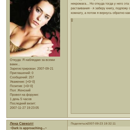
некромага... Но откуда тогда у него эт
растаивания - я заберу книгу, подложу
комнату, а потом я вернусь обратно ка
0
Откуда:
Я наблюдаю за всеми
вами...
Зарегистрирован
: 2007-09-21
Приглашений:
0
Сообщений:
257
Уважение:
[+0/-0]
Позитив:
[+0/-0]
Пол:
Женский
Провел на форуме:
1 день 5 часов
Последний визит:
2007-11-27 19:23:05
Лена Свеколт
Поделиться
2007-09-23 19:32:11
~Dark is approaching...~