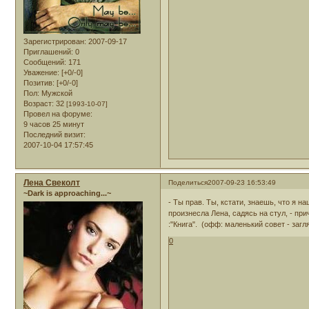
Зарегистрирован
: 2007-09-17
Приглашений:
0
Сообщений:
171
Уважение:
[+0/-0]
Позитив:
[+0/-0]
Пол:
Мужской
Возраст:
32
[1993-10-07]
Провел на форуме:
9 часов 25 минут
Последний визит:
2007-10-04 17:57:45
Лена Свеколт
Поделиться
2007-09-23 16:53:49
~Dark is approaching...~
- Ты прав. Ты, кстати, знаешь, что я 
произнесла Лена, садясь на стул, - при
:"Книга". (офф: маленький совет - загл
0