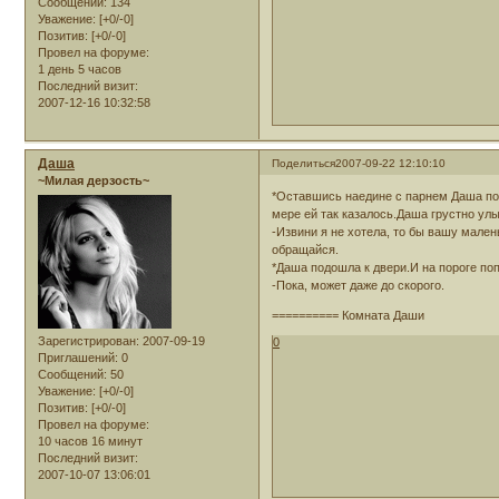
Сообщений:
134
Уважение:
[+0/-0]
Позитив:
[+0/-0]
Провел на форуме:
1 день 5 часов
Последний визит:
2007-12-16 10:32:58
Даша
Поделиться
2007-09-22 12:10:10
~Милая дерзость~
*Оставшись наедине с парнем Даша поч
мере ей так казалось.Даша грустно ул
-Извини я не хотела, то бы вашу мален
обращайся.
*Даша подошла к двери.И на пороге по
-Пока, может даже до скорого.
========== Комната Даши
Зарегистрирован
: 2007-09-19
0
Приглашений:
0
Сообщений:
50
Уважение:
[+0/-0]
Позитив:
[+0/-0]
Провел на форуме:
10 часов 16 минут
Последний визит:
2007-10-07 13:06:01