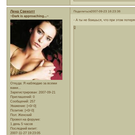
Лена Свеколт
Поделиться
2007-09-23 16:23:36
~Dark is approaching...~
- А ты не боишься, что при этом потер
0
Откуда:
Я наблюдаю за всеми
вами...
Зарегистрирован
: 2007-09-21
Приглашений:
0
Сообщений:
257
Уважение:
[+0/-0]
Позитив:
[+0/-0]
Пол:
Женский
Провел на форуме:
1 день 5 часов
Последний визит:
2007-11-27 19:23:05