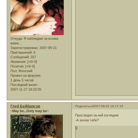
Откуда:
Я наблюдаю за всеми
вами...
Зарегистрирован
: 2007-09-21
Приглашений:
0
Сообщений:
257
Уважение:
[+0/-0]
Позитив:
[+0/-0]
Пол:
Женский
Провел на форуме:
1 день 5 часов
Последний визит:
2007-11-27 19:23:05
Глеб Бейбарсов
Поделиться
2007-09-23 16:17:15
~May be...Only may be~
Проследил за ней взглядом
-А зачем тебе?
0