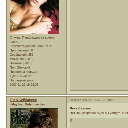
Откуда:
Я наблюдаю за всеми
вами...
Зарегистрирован
: 2007-09-21
Приглашений:
0
Сообщений:
257
Уважение:
[+0/-0]
Позитив:
[+0/-0]
Пол:
Женский
Провел на форуме:
1 день 5 часов
Последний визит:
2007-11-27 19:23:05
Глеб Бейбарсов
Поделиться
2007-09-23 17:00:29
~May be...Only may be~
Лена Свеколт
Нет.Но интересно было бы увидеть кни
0