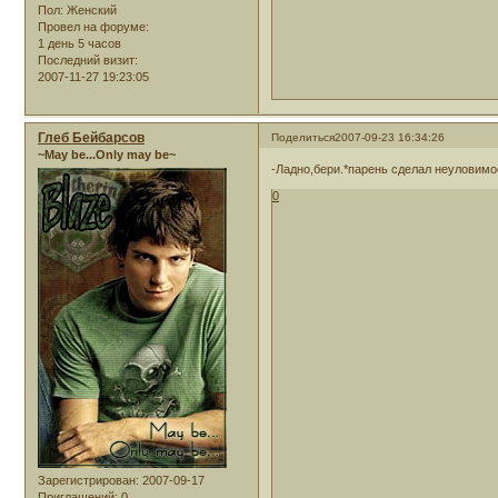
Пол:
Женский
Провел на форуме:
1 день 5 часов
Последний визит:
2007-11-27 19:23:05
Глеб Бейбарсов
Поделиться
2007-09-23 16:34:26
~May be...Only may be~
-Ладно,бери.*парень сделал неуловимое
0
Зарегистрирован
: 2007-09-17
Приглашений:
0