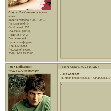
Откуда:
Я наблюдаю за всеми
вами...
Зарегистрирован
: 2007-09-21
Приглашений:
0
Сообщений:
257
Уважение:
[+0/-0]
Позитив:
[+0/-0]
Пол:
Женский
Провел на форуме:
1 день 5 часов
Последний визит:
2007-11-27 19:23:05
Глеб Бейбарсов
Поделиться
2007-09-23 16:11:34
~May be...Only may be~
Лена Свеколт
Ты меня плохо знаешь.Я запасливый,у 
0