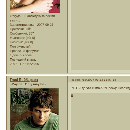
Откуда:
Я наблюдаю за всеми
вами...
Зарегистрирован
: 2007-09-21
Приглашений:
0
Сообщений:
257
Уважение:
[+0/-0]
Позитив:
[+0/-0]
Пол:
Женский
Провел на форуме:
1 день 5 часов
Последний визит:
2007-11-27 19:23:05
Глеб Бейбарсов
Поделиться
2007-09-23 16:57:18
~May be...Only may be~
-ЧТО?Где эта книга???*Прежде невозм
0