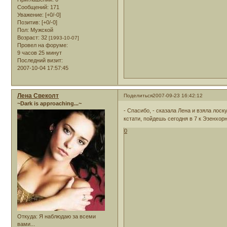
Сообщений:
171
Уважение:
[+0/-0]
Позитив:
[+0/-0]
Пол:
Мужской
Возраст:
32
[1993-10-07]
Провел на форуме:
9 часов 25 минут
Последний визит:
2007-10-04 17:57:45
Лена Свеколт
Поделиться
2007-09-23 16:42:12
~Dark is approaching...~
- Спасибо, - сказала Лена и взяла лоск
кстати, пойдешь сегодня в 7 к Эзенхор
0
Откуда:
Я наблюдаю за всеми
вами...