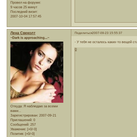
Провел на форуме:
9 часов 25 минут
Последний визит:
2007-10-04 17:57:45
Лена Свеколт
Поделиться
2007-09-23 15:55:37
~Dark is approaching...~
- У тебя не осталось каких-то вещей с
0
Откуда:
Я наблюдаю за всеми
вами...
Зарегистрирован
: 2007-09-21
Приглашений:
0
Сообщений:
257
Уважение:
[+0/-0]
Позитив:
[+0/-0]