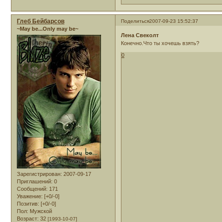
Глеб Бейбарсов
Поделиться
2007-09-23 15:52:37
~May be...Only may be~
Лена Свеколт
Конечно.Что ты хочешь взять?
0
Зарегистрирован
: 2007-09-17
Приглашений:
0
Сообщений:
171
Уважение:
[+0/-0]
Позитив:
[+0/-0]
Пол:
Мужской
Возраст:
32
[1993-10-07]