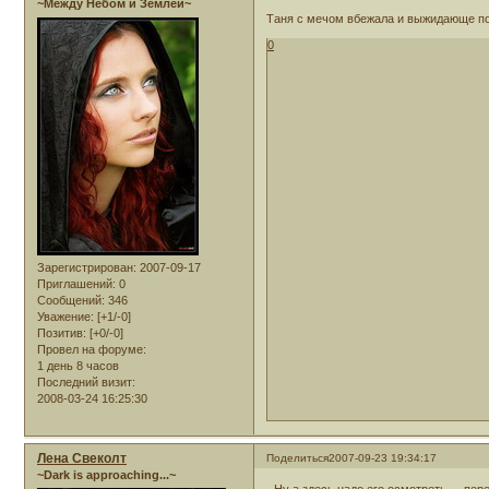
~Между Небом и Землей~
Таня с мечом вбежала и выжидающе п
0
Зарегистрирован
: 2007-09-17
Приглашений:
0
Сообщений:
346
Уважение:
[+1/-0]
Позитив:
[+0/-0]
Провел на форуме:
1 день 8 часов
Последний визит:
2008-03-24 16:25:30
Лена Свеколт
Поделиться
2007-09-23 19:34:17
~Dark is approaching...~