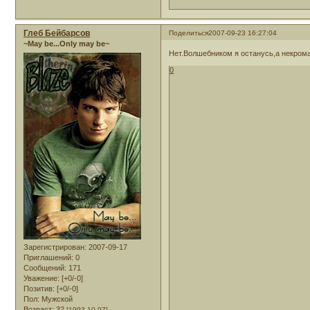
Глеб Бейбарсов
Поделиться
2007-09-23 16:27:04
~May be...Only may be~
Нет.Волшебником я останусь,а некрома
0
Зарегистрирован
: 2007-09-17
Приглашений:
0
Сообщений:
171
Уважение:
[+0/-0]
Позитив:
[+0/-0]
Пол:
Мужской
Возраст:
32
[1993-10-07]