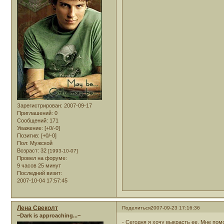
Зарегистрирован
: 2007-09-17
Приглашений:
0
Сообщений:
171
Уважение:
[+0/-0]
Позитив:
[+0/-0]
Пол:
Мужской
Возраст:
32
[1993-10-07]
Провел на форуме:
9 часов 25 минут
Последний визит:
2007-10-04 17:57:45
Лена Свеколт
Поделиться
2007-09-23 17:16:36
~Dark is approaching...~
- Сегодня я хочу выкрасть ее. Мне пом