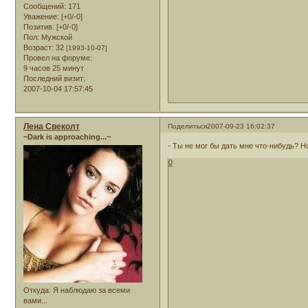
Сообщений:
171
Уважение:
[+0/-0]
Позитив:
[+0/-0]
Пол:
Мужской
Возраст:
32
[1993-10-07]
Провел на форуме:
9 часов 25 минут
Последний визит:
2007-10-04 17:57:45
Лена Свеколт
Поделиться
2007-09-23 16:02:37
~Dark is approaching...~
- Ты не мог бы дать мне что-нибудь? Н
0
Откуда:
Я наблюдаю за всеми
вами...