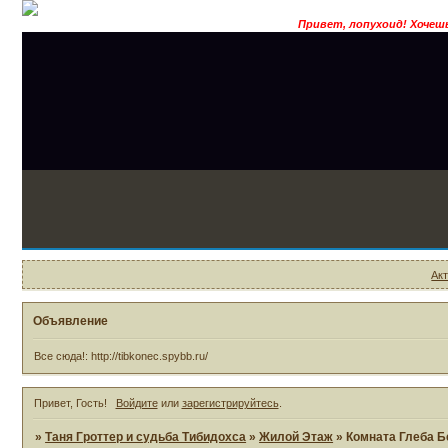
Привет, лопухоид! Хочешь стать магом
Ак
Объявление
Все сюда!: http://tibkonec.spybb.ru/
Привет, Гость!
Войдите
или
зарегистрируйтесь
.
»
Таня Гроттер и судьба Тибидохса
»
Жилой Этаж
»
Комната Глеба Б