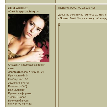
Лена Свеколт
Поделиться
2007-09-22 13:07:06
~Dark is approaching...~
Дверь на секунду потемнела, а затем 
- Привет, Глеб. Могу я взять у тебя од
0
Откуда:
Я наблюдаю за всеми
вами...
Зарегистрирован
: 2007-09-21
Приглашений:
0
Сообщений:
257
Уважение:
[+0/-0]
Позитив:
[+0/-0]
Пол:
Женский
Провел на форуме:
1 день 5 часов
Последний визит:
2007-11-27 19:23:05