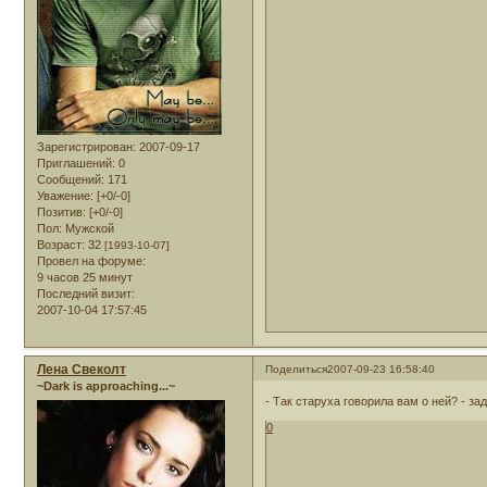
Зарегистрирован
: 2007-09-17
Приглашений:
0
Сообщений:
171
Уважение:
[+0/-0]
Позитив:
[+0/-0]
Пол:
Мужской
Возраст:
32
[1993-10-07]
Провел на форуме:
9 часов 25 минут
Последний визит:
2007-10-04 17:57:45
Лена Свеколт
Поделиться
2007-09-23 16:58:40
~Dark is approaching...~
- Так старуха говорила вам о ней? - з
0