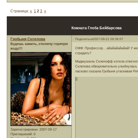
Страница:
«
1
2
3
»
Комната Глеба Бейбарсова
Гробыня Склепова
Поделиться
2007-09-21 09:36:07
Будешь хамить, отключу горячую
ОФФ: Профессор... айайайайайай! У м
воду!!!
страдать?
Мадмуазель Склепофф хотела ответить
Склепова обворожительно улыбнулась 
ласково сказала Гробыня утаскивая Ри
0
Зарегистрирован
: 2007-09-17
Приглашений:
0