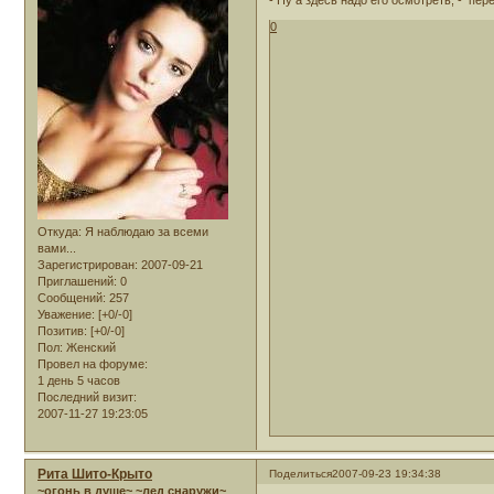
- Ну а здесь надо его осмотреть, - пер
0
Откуда:
Я наблюдаю за всеми
вами...
Зарегистрирован
: 2007-09-21
Приглашений:
0
Сообщений:
257
Уважение:
[+0/-0]
Позитив:
[+0/-0]
Пол:
Женский
Провел на форуме:
1 день 5 часов
Последний визит:
2007-11-27 19:23:05
Рита Шито-Крыто
Поделиться
2007-09-23 19:34:38
~огонь в душе~ ~лед снаружи~