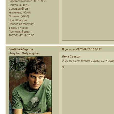
Зарегистрирован
: 2007-09-21
Приглашений:
0
Сообщений:
257
Уважение:
[+0/-0]
Позитив:
[+0/-0]
Пол:
Женский
Провел на форуме:
1 день 5 часов
Последний визит:
2007-11-27 19:23:05
Глеб Бейбарсов
Поделиться
2007-09-23 16:04:22
~May be...Only may be~
Лена Свеколт
Я бы не хотел ничего отдавать...ну лад
0