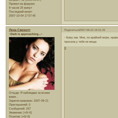
Провел на форуме:
9 часов 25 минут
Последний визит:
2007-10-04 17:57:45
Лена Свеколт
Поделиться
2007-09-23 16:31:32
~Dark is approaching...~
- Кому как. Мне, по крайней мере, нра
просила у тебя ее вещи.
0
Откуда:
Я наблюдаю за всеми
вами...
Зарегистрирован
: 2007-09-21
Приглашений:
0
Сообщений:
257
Уважение:
[+0/-0]
Позитив:
[+0/-0]