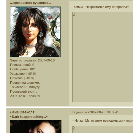
...прекрасное существо...
-Хммм...Некромагию ему не прорвать...
0
Зарегистрирован
: 2007-09-18
Приглашений:
0
Сообщений:
182
Уважение:
[+0/-0]
Позитив:
[+0/-0]
Провел на форуме:
18 часов 51 минуту
Последний визит:
2007-12-01 09:48:39
Лена Свеколт
Поделиться
2007-09-23 19:39:41
~Dark is approaching...~
- Ну же! Мы станем невидимыми и спряч
0