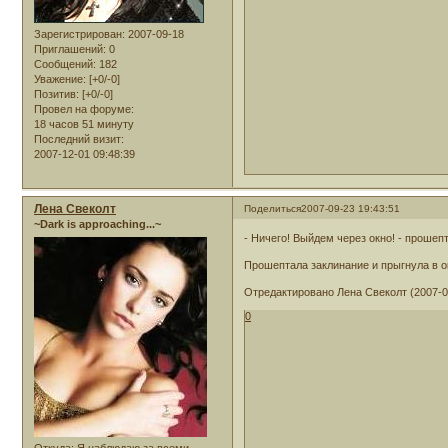
Зарегистрирован
: 2007-09-18
Приглашений:
0
Сообщений:
182
Уважение:
[+0/-0]
Позитив:
[+0/-0]
Провел на форуме:
18 часов 51 минуту
Последний визит:
2007-12-01 09:48:39
Лена Свеколт
Поделиться
2007-09-23 19:43:51
~Dark is approaching...~
- Ничего! Выйдем через окно! - прошепт
Прошептала заклинание и прыгнула в о
Отредактировано Лена Свеколт (2007-09
0
Откуда:
Я наблюдаю за всеми