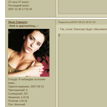
22 часа 37 минут
Последний визит:
2007-11-30 17:32:18
Лена Свеколт
Поделиться
2007-09-23 19:37:42
~Dark is approaching...~
- Так, сечас Эзенхорн будет обыскиват
0
Откуда:
Я наблюдаю за всеми
вами...
Зарегистрирован
: 2007-09-21
Приглашений:
0
Сообщений:
257
Уважение:
[+0/-0]
Позитив:
[+0/-0]
Пол:
Женский