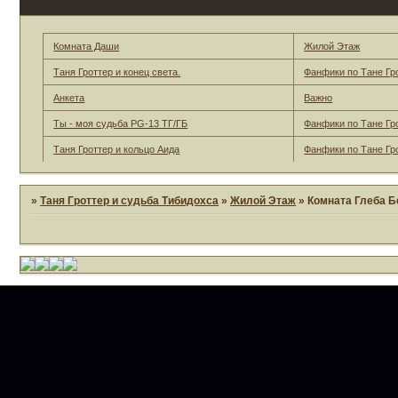
Комната Даши
Жилой Этаж
Таня Гроттер и конец света.
Фанфики по Тане Гр
Анкета
Важно
Ты - моя судьба PG-13 ТГ/ГБ
Фанфики по Тане Гр
Таня Гроттер и кольцо Аида
Фанфики по Тане Гр
»
Таня Гроттер и судьба Тибидохса
»
Жилой Этаж
»
Комната Глеба Б