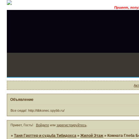
Привет, лопухоид! Хочеш
Ак
Объявление
Все сюда!: http://tibkonec.spybb.ru/
Привет, Гость!
Войдите
или
зарегистрируйтесь
.
»
Таня Гроттер и судьба Тибидохса
»
Жилой Этаж
»
Комната Глеба Б