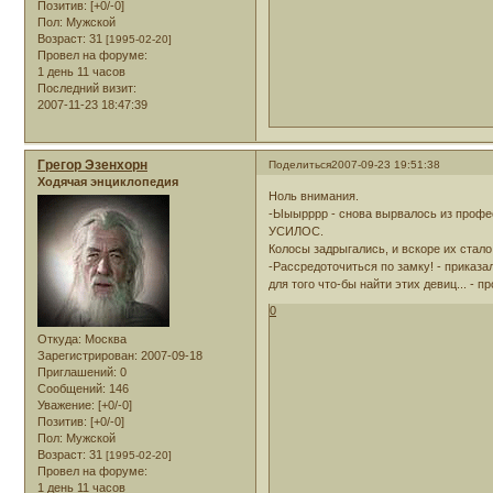
Позитив:
[+0/-0]
Пол:
Мужской
Возраст:
31
[1995-02-20]
Провел на форуме:
1 день 11 часов
Последний визит:
2007-11-23 18:47:39
Грегор Эзенхорн
Поделиться
2007-09-23 19:51:38
Ходячая энциклопедия
Ноль внимания.
-Ыыырррр - снова вырвалось из проф
УСИЛОС.
Колосы задрыгались, и вскоре их стало
-Рассредоточиться по замку! - приказал
для того что-бы найти этих девиц... - 
0
Откуда:
Москва
Зарегистрирован
: 2007-09-18
Приглашений:
0
Сообщений:
146
Уважение:
[+0/-0]
Позитив:
[+0/-0]
Пол:
Мужской
Возраст:
31
[1995-02-20]
Провел на форуме:
1 день 11 часов