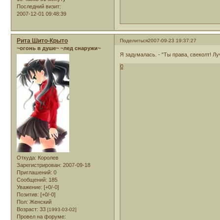
Последний визит:
2007-12-01 09:48:39
Рита Шито-Крыто
Поделиться
2007-09-23 19:37:27
~огонь в душе~ ~лед снаружи~
Я задумалась. - "Ты права, свеколт! Лу
0
Откуда:
Королев
Зарегистрирован
: 2007-09-18
Приглашений:
0
Сообщений:
185
Уважение:
[+0/-0]
Позитив:
[+0/-0]
Пол:
Женский
Возраст:
33
[1993-03-02]
Провел на форуме: