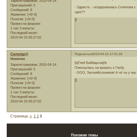
Зарегистрирован
: 2010-04-14
Приглашений:
0
- Здрасте..- поздоровалась Склепова с
Сообщений:
8
гдее??
Уважение:
[+0/-0]
Позитив:
[+0/-0]
0
Провел на форуме:
1 час 3 минуты
Последний визит:
2010-04-15 05:27:02
Склепш@
Поделиться
2010-04-14 17:51:26
Новичок
[b]Глеб Бейбарсов[/b
Зарегистрирован
: 2010-04-14
Плюхнулась на кровать к Глебу.
Приглашений:
0
- ООО, Загоняйслоников! А чё ты у на
Сообщений:
8
Уважение:
[+0/-0]
0
Позитив:
[+0/-0]
Провел на форуме:
1 час 3 минуты
Последний визит:
2010-04-15 05:27:02
Страница:
«
1
2
3
Похожие темы