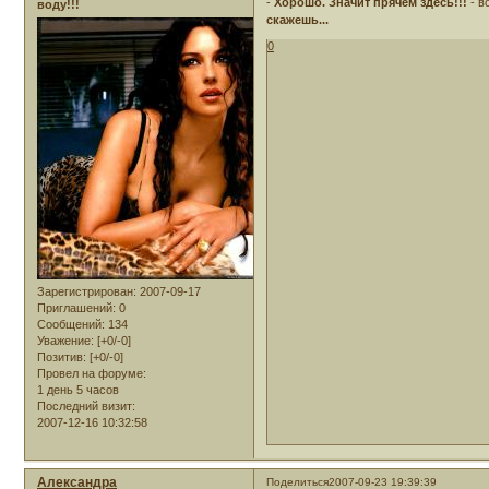
-
Хорошо. Значит прячем здесь!!!
- в
воду!!!
скажешь...
0
Зарегистрирован
: 2007-09-17
Приглашений:
0
Сообщений:
134
Уважение:
[+0/-0]
Позитив:
[+0/-0]
Провел на форуме:
1 день 5 часов
Последний визит:
2007-12-16 10:32:58
Александра
Поделиться
2007-09-23 19:39:39