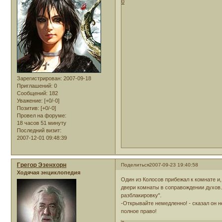
0
Зарегистрирован
: 2007-09-18
Приглашений:
0
Сообщений:
182
Уважение:
[+0/-0]
Позитив:
[+0/-0]
Провел на форуме:
18 часов 51 минуту
Последний визит:
2007-12-01 09:48:39
Грегор Эзенхорн
Поделиться
2007-09-23 19:40:58
Ходячая энциклопедия
Один из Колосов прибежал к комнате и,
двери комнаты в соправождении духов."
разблакировку".
-Открывайте немедленно! - сказал он 
полное право!