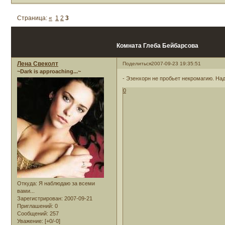
Страница:
«
1
2
3
Комната Глеба Бейбарсова
Лена Свеколт
Поделиться
2007-09-23 19:35:51
~Dark is approaching...~
- Эзенхорн не пробьет некромагию. Над
0
Откуда:
Я наблюдаю за всеми
вами...
Зарегистрирован
: 2007-09-21
Приглашений:
0
Сообщений:
257
Уважение:
[+0/-0]