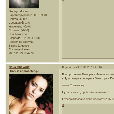
0
Откуда:
Москва
Зарегистрирован
: 2007-09-18
Приглашений:
0
Сообщений:
146
Уважение:
[+0/-0]
Позитив:
[+0/-0]
Пол:
Мужской
Возраст:
31
[1995-02-20]
Провел на форуме:
1 день 11 часов
Последний визит:
2007-11-23 18:47:39
Лена Свеколт
Поделиться
2007-09-23 19:41:46
~Dark is approaching...~
Все протянули Лене руку. Лена произне
- Ну а теперь все идем к Эзенхорну. П
====к Эзенхорну
Ну же, скорее, пробежим мимо них!
Отредактировано Лена Свеколт (2007-09
0