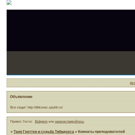
Ак
Объявление
Все сюда!: http://tibkonec.spybb.ru/
Привет, Гость!
Войдите
или
зарегистрируйтесь
.
»
Таня Гроттер и судьба Тибидохса
»
Комнаты преподователей