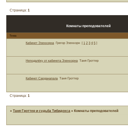
Страница:
1
Комнаты преподователей
Тема
Кабинет Эзенхорна
Грегор Эзенхорн
[
1
2
3
4
5
]
Неподалёку от кабинета Эзенхорна
Таня Гроттер
Кабинет Сарданапала
Таня Гроттер
Страница:
1
»
Таня Гроттер и судьба Тибидохса
»
Комнаты преподователей