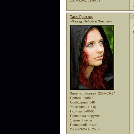
2007-12-01 09:48:39
Таня Гроттер
~Между Небом и Землей~
Зарегистрирован
: 2007-09-17
Приглашений:
0
Сообщений:
346
Уважение:
[+1/-0]
Позитив:
[+0/-0]
Провел на форуме:
1 день 8 часов
Последний визит:
2008-03-24 16:25:30