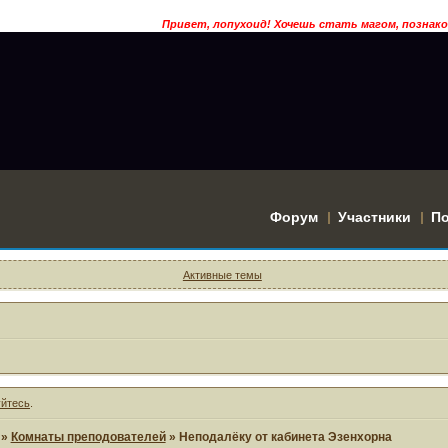
Привет, лопухоид! Хочешь стать магом, познакомится с 
Форум
Участники
П
Активные темы
уйтесь
.
»
Комнаты преподователей
»
Неподалёку от кабинета Эзенхорна