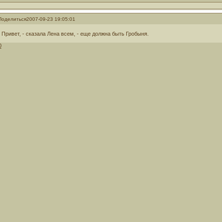
Поделиться
2007-09-23 19:05:01
- Привет, - сказала Лена всем, - еще должна быть Гробыня.
0