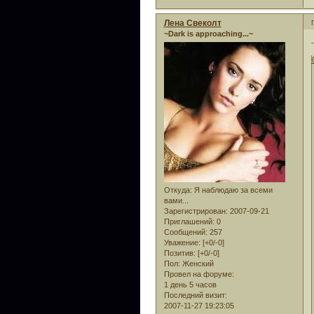
Лена Свеколт
~Dark is approaching...~
Откуда:
Я наблюдаю за всеми
вами...
Зарегистрирован
: 2007-09-21
Приглашений:
0
Сообщений:
257
Уважение:
[+0/-0]
Позитив:
[+0/-0]
Пол:
Женский
Провел на форуме:
1 день 5 часов
Последний визит:
2007-11-27 19:23:05