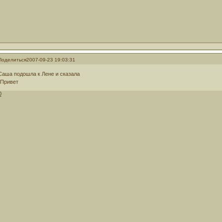
Поделиться
2007-09-23 19:03:31
Саша подошла к Лене и сказала
-Привет
0