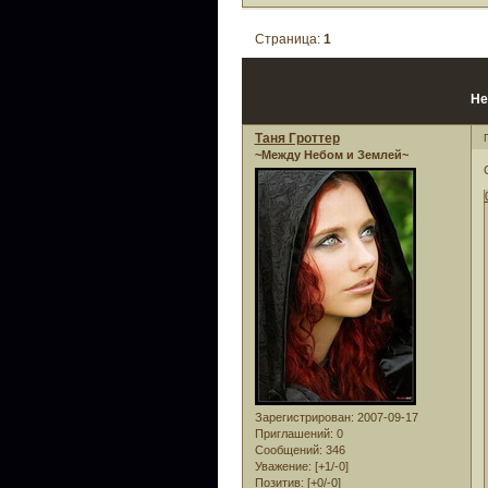
Страница:
1
Не
Таня Гроттер
~Между Небом и Землей~
Зарегистрирован
: 2007-09-17
Приглашений:
0
Сообщений:
346
Уважение:
[+1/-0]
Позитив:
[+0/-0]