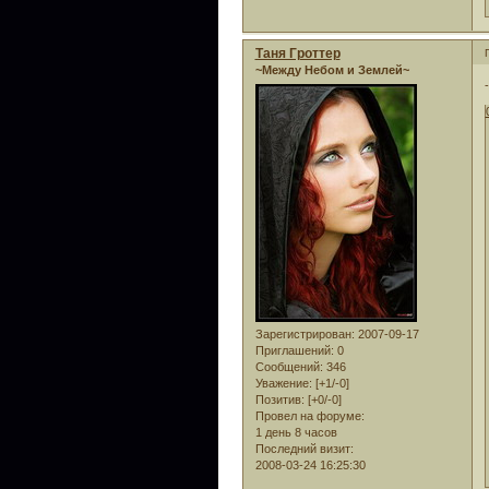
Таня Гроттер
~Между Небом и Землей~
Зарегистрирован
: 2007-09-17
Приглашений:
0
Сообщений:
346
Уважение:
[+1/-0]
Позитив:
[+0/-0]
Провел на форуме:
1 день 8 часов
Последний визит:
2008-03-24 16:25:30