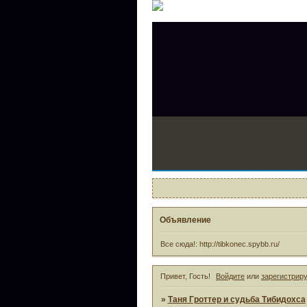
Объявление
Все сюда!: http://tibkonec.spybb.ru/
Привет, Гость!
Войдите
или
зарегистрир
»
Таня Гроттер и судьба Тибидохса