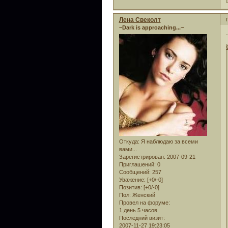
Лена Свеколт
~Dark is approaching...~
Откуда:
Я наблюдаю за всеми
вами...
Зарегистрирован
: 2007-09-21
Приглашений:
0
Сообщений:
257
Уважение:
[+0/-0]
Позитив:
[+0/-0]
Пол:
Женский
Провел на форуме:
1 день 5 часов
Последний визит:
2007-11-27 19:23:05