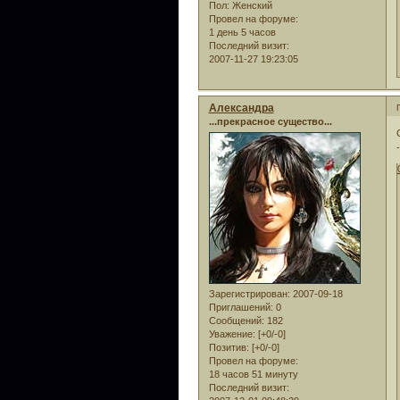
Пол:
Женский
Провел на форуме:
1 день 5 часов
Последний визит:
2007-11-27 19:23:05
Александра
...прекрасное существо...
Зарегистрирован
: 2007-09-18
Приглашений:
0
Сообщений:
182
Уважение:
[+0/-0]
Позитив:
[+0/-0]
Провел на форуме:
18 часов 51 минуту
Последний визит: