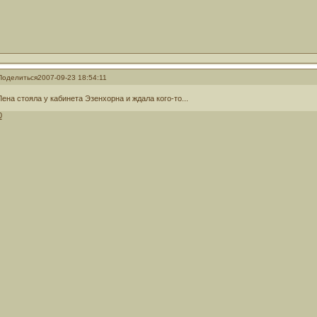
Поделиться
2007-09-23 18:54:11
Лена стояла у кабинета Эзенхорна и ждала кого-то...
0