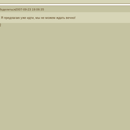
Поделиться
2007-09-23 19:06:35
- Я предлагаю уже идти, мы не можем ждать вечно!
0