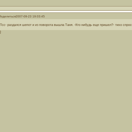
Поделиться
2007-09-23 19:03:45
-Тсс- раздался шепот и из поворота вышла Таня. -Кто нибудь еще пришел?- тихо спро
0