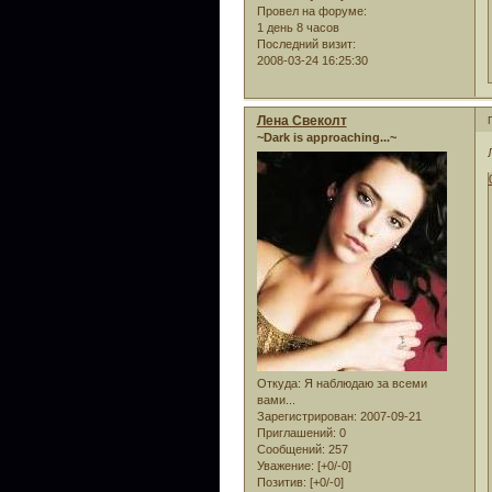
Провел на форуме:
1 день 8 часов
Последний визит:
2008-03-24 16:25:30
Лена Свеколт
~Dark is approaching...~
Откуда:
Я наблюдаю за всеми
вами...
Зарегистрирован
: 2007-09-21
Приглашений:
0
Сообщений:
257
Уважение:
[+0/-0]
Позитив:
[+0/-0]