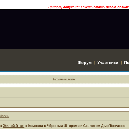
Привет, лопухоид! Хочешь стать магом, познак
Форум
Участники
П
Активные темы
уйтесь
.
»
Жилой Этаж
»
Комнала с Чёрными Шторами и Скелетом Дыр Тонианно