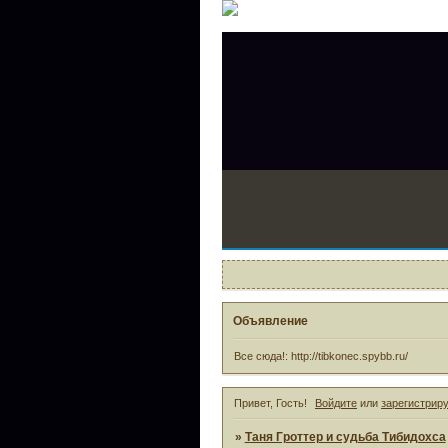
Объявление
Все сюда!: http://tibkonec.spybb.ru/
Привет, Гость!
Войдите
или
зарегистрир
»
Таня Гроттер и судьба Тибидохса