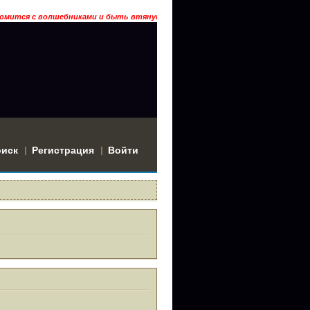
омится с волшебниками и быть втянутым в историю? Тогда заходи… ГРААЛ
оиск
Регистрация
Войти