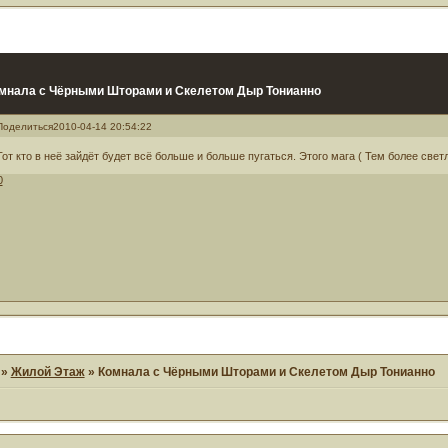
мнала с Чёрными Шторами и Скелетом Дыр Тонианно
Поделиться
2010-04-14 20:54:22
Тот кто в неё зайдёт будет всё больше и больше пугаться. Этого мага ( Тем более свет
0
»
Жилой Этаж
»
Комнала с Чёрными Шторами и Скелетом Дыр Тонианно