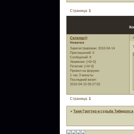
Страница:
1
Ко
Склепш@
Новичок
Зарегистрирован
: 2010-04-14
Приглашений:
0
Сообщений:
8
Уважение:
[+0/-0]
Позитив:
[+0/-0]
Провел на форуме:
1 час 3 минуты
Последний визит:
2010-04-15 05:27:02
Страница:
1
»
Таня Гроттер и судьба Тибидохса