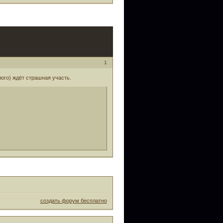
1
лого) ждёт страшная участь.
создать форум бесплатно