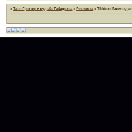
»
Таня Гроттер и судьба Тибидохса
»
Рекламка
»
Tibidoxs|Возмездие