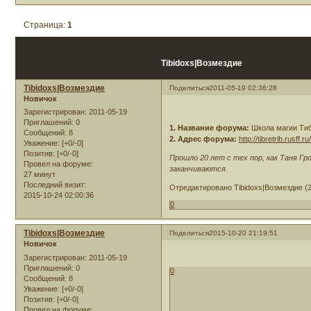
Страница:
1
Tibidoxs|Возмездие
Tibidoxs|Возмездие
Поделиться
2011-05-19 02:36:28
Новичок
Зарегистрирован
: 2011-05-19
Приглашений:
0
1. Название форума:
Школа магии Тиб
Сообщений:
8
2. Адрес форума:
http://tibretrib.rusff.ru
Уважение:
[+0/-0]
Позитив:
[+0/-0]
Прошло 20 лет с тех пор, как Таня Г
Провел на форуме:
заканчиваются.
27 минут
Последний визит:
Отредактировано Tibidoxs|Возмездие (2
2015-10-24 02:00:36
0
Tibidoxs|Возмездие
Поделиться
2015-10-20 21:19:51
Новичок
Зарегистрирован
: 2011-05-19
Приглашений:
0
0
Сообщений:
8
Уважение:
[+0/-0]
Позитив:
[+0/-0]
Провел на форуме: