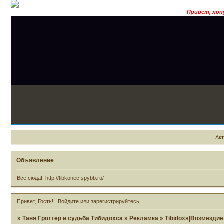
Привет, лопух
Ак
Объявление
Все сюда!: http://tibkonec.spybb.ru/
Привет, Гость!
Войдите
или
зарегистрируйтесь
.
»
Таня Гроттер и судьба Тибидохса
»
Рекламка
»
Tibidoxs|Возмездие