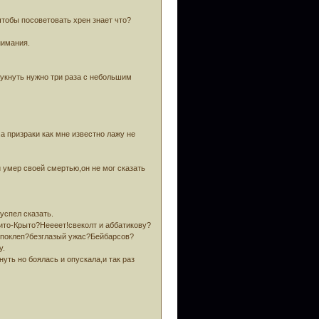
тобы посоветовать хрен знает что?
нимания.
стукнуть нужно три раза с небольшим
а призраки как мне известно лажу не
умер своей смертью,он не мог сказать
успел сказать.
ито-Крыто?Неееет!свеколт и аббатикову?
я?поклеп?безглазый ужас?Бейбарсов?
у.
уть но боялась и опускала,и так раз