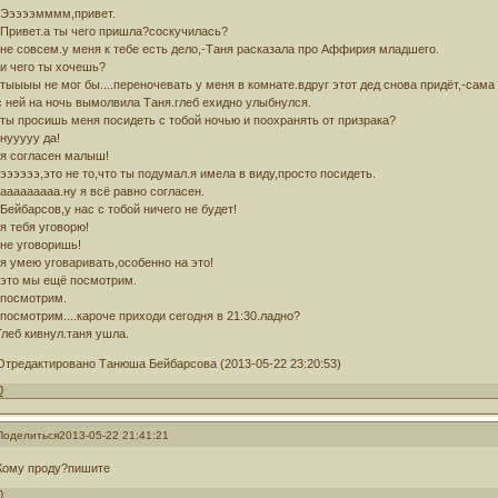
-Эээээмммм,привет.
-Привет.а ты чего пришла?соскучилась?
-не совсем.у меня к тебе есть дело,-Таня расказала про Аффирия младшего.
-и чего ты хочешь?
-тыыыы не мог бы....переночевать у меня в комнате.вдруг этот дед снова придёт,-сама
с ней на ночь вымолвила Таня.глеб ехидно улыбнулся.
-ты просишь меня посидеть с тобой ночью и поохранять от призрака?
-нууууу да!
-я согласен малыш!
-ээээээ,это не то,что ты подумал.я имела в виду,просто посидеть.
-ааааааааа.ну я всё равно согласен.
-Бейбарсов,у нас с тобой ничего не будет!
-я тебя уговорю!
-не уговоришь!
-я умею уговаривать,особенно на это!
-это мы ещё посмотрим.
-посмотрим.
-посмотрим....кароче приходи сегодня в 21:30.ладно?
Глеб кивнул.таня ушла.
Отредактировано Танюша Бейбарсова (2013-05-22 23:20:53)
0
Поделиться
2013-05-22 21:41:21
Кому проду?пишите
0