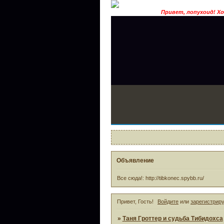
Привет, лопухоид! Хочешь
Объявление
Все сюда!: http://tibkonec.spybb.ru/
Привет, Гость!
Войдите
или
зарегистрир
»
Таня Гроттер и судьба Тибидохса