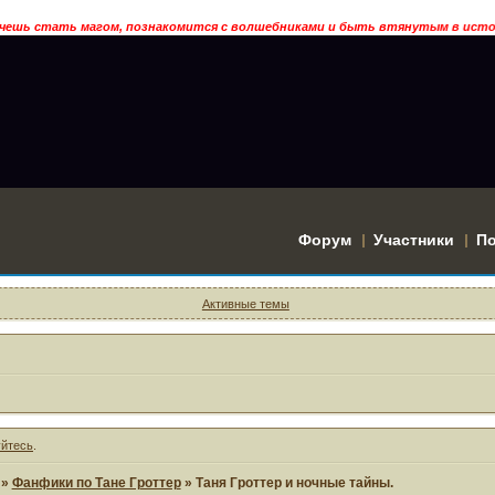
 стать магом, познакомится с волшебниками и быть втянутым в историю?
Форум
Участники
П
Активные темы
уйтесь
.
»
Фанфики по Тане Гроттер
»
Таня Гроттер и ночные тайны.