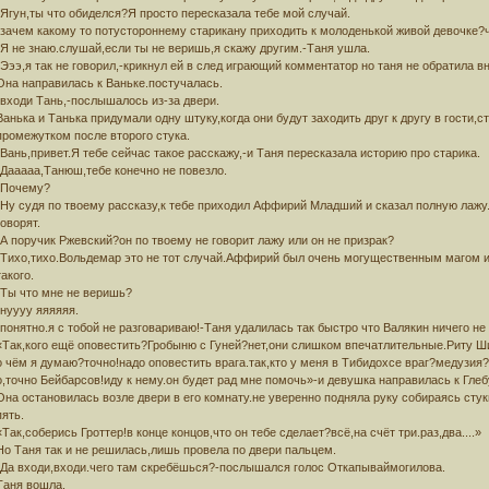
-Ягун,ты что обиделся?Я просто пересказала тебе мой случай.
-зачем какому то потустороннему старикану приходить к молоденькой живой девочке?ч
-Я не знаю.слушай,если ты не веришь,я скажу другим.-Таня ушла.
-Эээ,я так не говорил,-крикнул ей в след играющий комментатор но таня не обратила в
Она направилась к Ваньке.постучалась.
-входи Тань,-послышалось из-за двери.
Ванька и Танька придумали одну штуку,когда они будут заходить друг к другу в гости,
промежутком после второго стука.
-Вань,привет.Я тебе сейчас такое расскажу,-и Таня пересказала историю про старика.
-Дааааа,Танюш,тебе конечно не повезло.
-Почему?
-Ну судя по твоему рассказу,к тебе приходил Аффирий Младший и сказал полную лажу.
говорят.
-А поручик Ржевский?он по твоему не говорит лажу или он не призрак?
-Тихо,тихо.Вольдемар это не тот случай.Аффирий был очень могущественным магом и 
такого.
-Ты что мне не веришь?
-нуууу яяяяяя.
-понятно.я с тобой не разговариваю!-Таня удалилась так быстро что Валякин ничего не 
«Так,кого ещё оповестить?Гробыню с Гуней?нет,они слишком впечатлительные.Риту Ш
о чём я думаю?точно!надо оповестить врага.так,кто у меня в Тибидохсе враг?медузи
о,точно Бейбарсов!иду к нему.он будет рад мне помочь»-и девушка направилась к Глеб
Она остановилась возле двери в его комнату.не уверенно подняла руку собираясь стукн
пять.
«Так,соберись Гроттер!в конце концов,что он тебе сделает?всё,на счёт три.раз,два....»
Но Таня так и не решилась,лишь провела по двери пальцем.
-Да входи,входи.чего там скребёшься?-послышался голос Откапываймогилова.
Таня вошла.