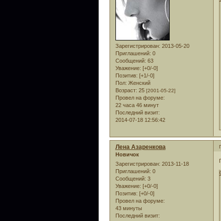
Зарегистрирован
: 2013-05-20
Приглашений:
0
Сообщений:
63
Уважение:
[+0/-0]
Позитив:
[+1/-0]
Пол:
Женский
Возраст:
25
[2001-05-22]
Провел на форуме:
22 часа 46 минут
Последний визит:
2014-07-18 12:56:42
Лена Азаренкова
Новичок
Зарегистрирован
: 2013-11-18
Приглашений:
0
Сообщений:
3
Уважение:
[+0/-0]
Позитив:
[+0/-0]
Провел на форуме:
43 минуты
Последний визит: