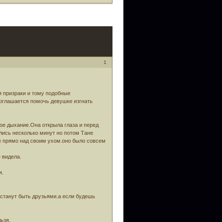
1
 призраки и тому подобные
соглашается помочь девушке изгнать
ое дыхание.Она открыла глаза и перед
лись несколько минут но потом Тане
ие прямо над своим ухом.оно было совсем
 видела.
я.
естанут быть друзьями.а если будешь
ьзя.