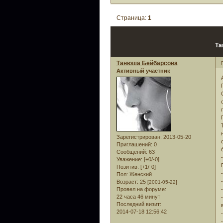
Страница:
1
Та
Танюша Бейбарсова
Активный участник
Зарегистрирован
: 2013-05-20
Приглашений:
0
Сообщений:
63
Уважение:
[+0/-0]
Позитив:
[+1/-0]
Пол:
Женский
Возраст:
25
[2001-05-22]
Провел на форуме:
22 часа 46 минут
Последний визит:
2014-07-18 12:56:42