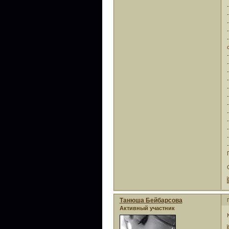
Танюша Бейбарсова
Активный участник