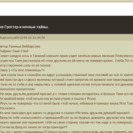
ня Гроттер и ночные тайны.
Поделиться
2013-05-22 21:34:54
Автор:Танюша Бейбарсова
Пейринг:Таня~Глеб
Сюжет:каждую ночь в Таниной комнате происходят необъяснимые явления.Появляются
существа.Таня рассказала об этом друзьям,но ей никто не поверил кроме...Глеба.Тот 
потустороннюю силу из её покоев.
Глава 1.«Ты мне поможешь?»
Таня спала тихо и спокойно.но вдруг услышала странный звук похожий на чьё то хрипл
ней пристал дух старого мужчины который стоял напротив её кровати.они переглядыва
стало не по себе и она накрылась с головой одеялом.потом почувствовала это дыхан
близко!оно прошептало:
-Не верь друзьям,доверяй врагам!,и с этими словами испарилось и больше Таня его не
По крайней мере этой ночью.она встала утром и пошла к Ягуну.
-Ягун,ты не поверишь что со мной было этой ночью,-вбежала в комнату внука Ягге Тан
-Ну,кались.
-Ко мне приходил дух какого то дедушки и сказал:«Не верь друзьям,доверяй врагам!»
-Бред он тебе сказал,сивого старикашки!Если ты не будешь доверять друзьям они пер
верить врагам они переманят тебя на свою сторону сказав что так надо а ты поверишь.
-Согласна,бред.но зачем он тогда приходил?
-Ты это у меня спрашиваешь?Спроси лучше у своего врага,ведь друзьям доверять нел