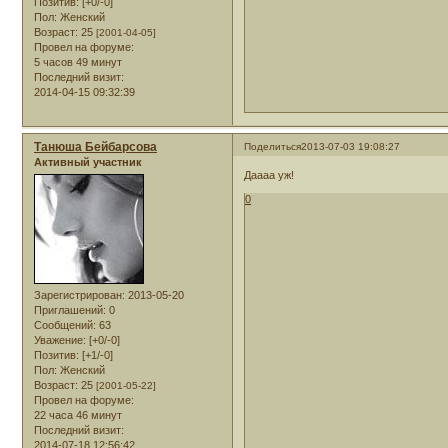
Позитив:
[+0/-0]
Пол:
Женский
Возраст:
25
[2001-04-05]
Провел на форуме:
5 часов 49 минут
Последний визит:
2014-04-15 09:32:39
Танюша Бейбарсова
Поделиться
2013-07-03 19:08:27
Активный участник
Даааа уж!
0
Зарегистрирован
: 2013-05-20
Приглашений:
0
Сообщений:
63
Уважение:
[+0/-0]
Позитив:
[+1/-0]
Пол:
Женский
Возраст:
25
[2001-05-22]
Провел на форуме:
22 часа 46 минут
Последний визит:
2014-07-18 12:56:42