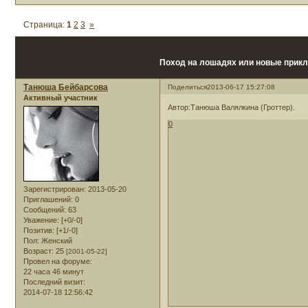
Страница:
1
2
3
»
Поход на лошадях или новые прик
Танюша Бейбарсова
Поделиться
2013-06-17 15:27:08
Активный участник
Автор:Танюша Валялкина (Гроттер).
0
Зарегистрирован
: 2013-05-20
Приглашений:
0
Сообщений:
63
Уважение:
[+0/-0]
Позитив:
[+1/-0]
Пол:
Женский
Возраст:
25
[2001-05-22]
Провел на форуме:
22 часа 46 минут
Последний визит:
2014-07-18 12:56:42