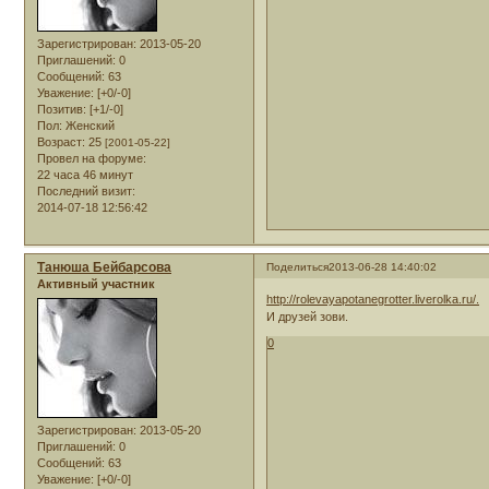
Зарегистрирован
: 2013-05-20
Приглашений:
0
Сообщений:
63
Уважение:
[+0/-0]
Позитив:
[+1/-0]
Пол:
Женский
Возраст:
25
[2001-05-22]
Провел на форуме:
22 часа 46 минут
Последний визит:
2014-07-18 12:56:42
Танюша Бейбарсова
Поделиться
2013-06-28 14:40:02
Активный участник
http://rolevayapotanegrotter.liverolka.ru/.
З
И друзей зови.
0
Зарегистрирован
: 2013-05-20
Приглашений:
0
Сообщений:
63
Уважение:
[+0/-0]