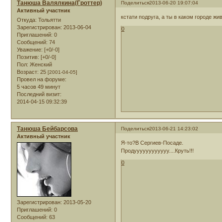
Танюша Валялкина(Гроттер)
Поделиться
2013-06-20 19:07:04
Активный участник
кстати подруга, а ты в каком городе ж
Откуда:
Тольятти
Зарегистрирован
: 2013-06-04
0
Приглашений:
0
Сообщений:
74
Уважение:
[+0/-0]
Позитив:
[+0/-0]
Пол:
Женский
Возраст:
25
[2001-04-05]
Провел на форуме:
5 часов 49 минут
Последний визит:
2014-04-15 09:32:39
Танюша Бейбарсова
Поделиться
2013-06-21 14:23:02
Активный участник
Я-то?В Сергиев-Посаде.
Продуууууууууууу....Круть!!!
0
Зарегистрирован
: 2013-05-20
Приглашений:
0
Сообщений:
63