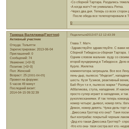
-Со сборной Тартара. Раздались тяжел
-А когда матч?-не унималась Ритка.
-Через два дня. Теперь со всех сторон
После обеда все телепортировали в Т
0
Танюша Валялкина(Гроттер)
Поделиться
2013-07-12 12:43:39
Активный участник
Глава 7. Матч.
Откуда:
Тольятти
-Здравствуйте здравствуйте. С вами 
Зарегистрирован
: 2013-06-04
Сборной Тибидохса-сборная Тартара. И
Приглашений:
0
Одним словом мальчик- вуду со своими
Сообщений:
74
второй вундеркинд в Тибидохсе. Дело 
Уважение:
[+0/-0]
Курло. Жилетка
Позитив:
[+0/-0]
Пол:
Женский
комментатора затрещала. Все все Лену
Возраст:
25
[2001-04-05]
пень-дыр, пылесос "Индезит", нападен
Провел на форуме:
шесть: Кузя Тузиков, реактивный вени
5 часов 49 минут
Баб-Ягун т.е я, пылесос марки " Разящ
Последний визит:
Аббатикова, ступа, нападение. И након
2014-04-15 09:32:39
просто супер играет в нападении, и так
рукоплесканиями. И так теперь команд
номер четыре: дьявол, номер пять: бог
Демон, номер девять: Чума-дель-торт и
. Джессика Гроттер кто она? Таня посм
был контрабас покрытый черным лаком.
-Дед кто такая Джессика Гроттер?- спр
-Кто кто она- твоя сестра вот кто.-не