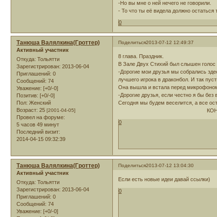
-Но вы мне о ней нечего не говорили.
- То что ты её видела должно остаться
0
Танюша Валялкина(Гроттер)
Поделиться
2013-07-12 12:49:37
Активный участник
8 глава. Праздник.
Откуда:
Тольятти
В Зале Двух Стихий был слышен голос
Зарегистрирован
: 2013-06-04
-Дорогие мои друзья мы собрались здес
Приглашений:
0
лучшего игрока в драконбол. И так пус
Сообщений:
74
Она вышла и встала перед микрофоно
Уважение:
[+0/-0]
-Дорогие друзья, если честно я бы без
Позитив:
[+0/-0]
Пол:
Женский
Сегодня мы будем веселится, а все ос
Возраст:
25
[2001-04-05]
КОНЕЦ
Провел на форуме:
0
5 часов 49 минут
Последний визит:
2014-04-15 09:32:39
Танюша Валялкина(Гроттер)
Поделиться
2013-07-12 13:04:30
Активный участник
Если есть новые идеи давай ссылки)
Откуда:
Тольятти
Зарегистрирован
: 2013-06-04
0
Приглашений:
0
Сообщений:
74
Уважение:
[+0/-0]