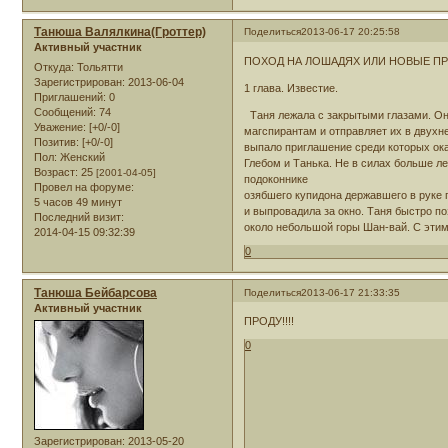
Танюша Валялкина(Гроттер)
Поделиться
2013-06-17 20:25:58
Активный участник
ПОХОД НА ЛОШАДЯХ ИЛИ НОВЫЕ П
Откуда:
Тольятти
Зарегистрирован
: 2013-06-04
1 глава. Известие.
Приглашений:
0
Сообщений:
74
Таня лежала с закрытыми глазами. Она
Уважение:
[+0/-0]
магспирантам и отправляет их в двухн
Позитив:
[+0/-0]
выпало приглашение среди которых ока
Пол:
Женский
Глебом и Танька. Не в силах больше ле
Возраст:
25
[2001-04-05]
подоконнике
Провел на форуме:
озябшего купидона державшего в руке
5 часов 49 минут
и выпровадила за окно. Таня быстро п
Последний визит:
около небольшой горы Шан-вай. С эти
2014-04-15 09:32:39
0
Танюша Бейбарсова
Поделиться
2013-06-17 21:33:35
Активный участник
ПРОДУ!!!!
0
Зарегистрирован
: 2013-05-20