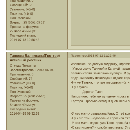
Приглашений:
0
Сообщений:
63
Уважение:
[+0/-0]
Позитив:
[+1/-0]
Пол:
Женский
Возраст:
25
[2001-05-22]
Провел на форуме:
22 часа 46 минут
Последний визит:
2014-07-18 12:56:42
Танюша Валялкина(Гроттер)
Поделиться
2013-07-12 11:22:46
Активный участник
Извиняюсь за долгую задержку, кирпича
Откуда:
Тольятти
Утром около Таниной и Катиной палат
Зарегистрирован
: 2013-06-04
палатки стоял замерзжий купидон. В р
Приглашений:
0
подушки плитку шоколада и отдала кара
Сообщений:
74
-Ну же Танька, что там говорится.-Кат
Уважение:
[+0/-0]
-Ну слушай.
Позитив:
[+0/-0]
Пол:
Женский
-Дорогая Таня.
Возраст:
25
[2001-04-05]
Напоминаю тебе как лучшему игроку в 
Провел на форуме:
Тартара. Просьба сегодня днем всем б
5 часов 49 минут
Академик Сард
Последний визит:
2014-04-15 09:32:39
-У нас матч.- завизжала Катя. От её кр
-Ну чего там.-недовольно спросила Ск
-У нас матч.-вздохнула Таня.-просьба 
-С кем играем?.-полюбопытствовал Ягу