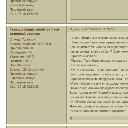
Провел на форуме:
22 часа 46 минут
Последний визит:
2014-07-18 12:56:42
Танюша Валялкина(Гроттер)
Поделиться
2013-06-19 12:50:51
Активный участник
2 глава. Встреча или девочки вы откуд
Откуда:
Тольятти
Рано утром Таня телепортировалась ок
Зарегистрирован
: 2013-06-04
чем занимаются. Она была рада видеть
Приглашений:
0
Как вы думаете кто это был? Конечно-
Сообщений:
74
-Привет.-сказал он.
Уважение:
[+0/-0]
-Привет.- Таня была невольно рада его
Позитив:
[+0/-0]
Пол:
Женский
-Как ты изменилась.
Возраст:
25
[2001-04-05]
-Уж не так как ты.- съехидничала Таньк
Провел на форуме:
Глеб хотел ещё что-то сказать, но тут
5 часов 49 минут
-Приветик всем мы подруги конюха.- п
Последний визит:
-И мы пойдем с вами в поход.-дополни
2014-04-15 09:32:39
Пока Таня с Анькой обсуждали последн
Всех позвал конюх Сергей и назвал од
поскакала Танька на лошадке по имени
пятой была Ленка она ехала на лошадк
Ягун на смешной лошадке по имени Зин
Ритка на Забияшке Мамае и Арзамасе. н
0