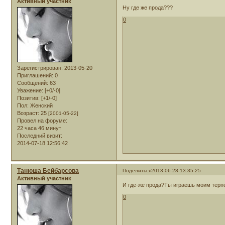
Активный участник
Ну где же прода???
0
Зарегистрирован
: 2013-05-20
Приглашений:
0
Сообщений:
63
Уважение:
[+0/-0]
Позитив:
[+1/-0]
Пол:
Женский
Возраст:
25
[2001-05-22]
Провел на форуме:
22 часа 46 минут
Последний визит:
2014-07-18 12:56:42
Танюша Бейбарсова
Поделиться
2013-06-28 13:35:25
Активный участник
И где-же прода?Ты играешь моим терп
0