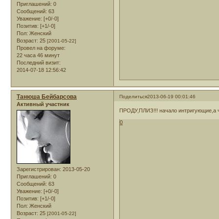
Приглашений:
0
Сообщений:
63
Уважение:
[+0/-0]
Позитив:
[+1/-0]
Пол:
Женский
Возраст:
25
[2001-05-22]
Провел на форуме:
22 часа 46 минут
Последний визит:
2014-07-18 12:56:42
Танюша Бейбарсова
Поделиться
2013-06-19 00:01:46
Активный участник
ПРОДУ,ПЛИЗ!!! начало интригующие,а ч
0
Зарегистрирован
: 2013-05-20
Приглашений:
0
Сообщений:
63
Уважение:
[+0/-0]
Позитив:
[+1/-0]
Пол:
Женский
Возраст:
25
[2001-05-22]