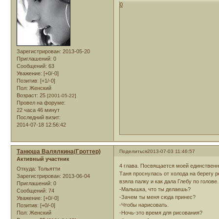
0
Зарегистрирован
: 2013-05-20
Приглашений:
0
Сообщений:
63
Уважение:
[+0/-0]
Позитив:
[+1/-0]
Пол:
Женский
Возраст:
25
[2001-05-22]
Провел на форуме:
22 часа 46 минут
Последний визит:
2014-07-18 12:56:42
Танюша Валялкина(Гроттер)
Поделиться
2013-07-03 11:46:57
Активный участник
4 глава. Посвящается моей единствен
Откуда:
Тольятти
Таня проснулась от холода на берегу р
Зарегистрирован
: 2013-06-04
взяла палку и как дала Глебу по голове.
Приглашений:
0
-Малышка, что ты делаешь?
Сообщений:
74
-Зачем ты меня сюда принес?
Уважение:
[+0/-0]
-Чтобы нарисовать.
Позитив:
[+0/-0]
Пол:
Женский
-Ночь-это время для рисования?