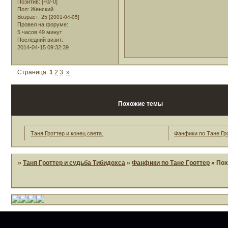
Позитив:
[+0/-0]
Пол:
Женский
Возраст:
25
[2001-04-05]
Провел на форуме:
5 часов 49 минут
Последний визит:
2014-04-15 09:32:39
Страница:
1
2
3
»
Похожие темы
Таня Гроттер и конец света.
Фанфики по Тане Гр
»
Таня Гроттер и судьба Тибидохса
»
Фанфики по Тане Гроттер
»
Пох