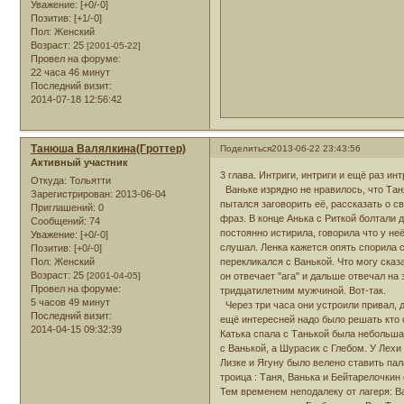
Уважение:
[+0/-0]
Позитив:
[+1/-0]
Пол:
Женский
Возраст:
25
[2001-05-22]
Провел на форуме:
22 часа 46 минут
Последний визит:
2014-07-18 12:56:42
Танюша Валялкина(Гроттер)
Поделиться
2013-06-22 23:43:56
Активный участник
3 глава. Интриги, интриги и ещё раз инт
Откуда:
Тольятти
Ваньке изрядно не нравилось, что Таня
Зарегистрирован
: 2013-06-04
пытался заговорить её, рассказать о с
Приглашений:
0
фраз. В конце Анька с Риткой болтали 
Сообщений:
74
постоянно истирила, говорила что у не
Уважение:
[+0/-0]
слушал. Ленка кажется опять спорила с
Позитив:
[+0/-0]
Пол:
Женский
перекликался с Ванькой. Что могу сказ
Возраст:
25
[2001-04-05]
он отвечает "ага" и дальше отвечал на
Провел на форуме:
тридцатилетним мужчиной. Вот-так.
5 часов 49 минут
Через три часа они устроили привал, д
Последний визит:
ещё интересней надо было решать кто с
2014-04-15 09:32:39
Катька спала с Танькой была небольшая
с Ванькой, а Шурасик с Глебом. У Лехи 
Лизке и Ягуну было велено ставить пал
троица : Таня, Ванька и Бейтарелочкин
Тем временем неподалеку от лагеря: Ва