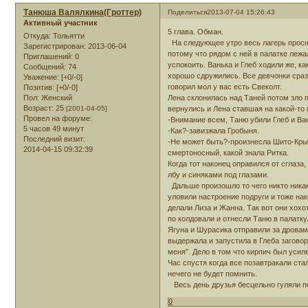
Танюша Валялкина(Гроттер)
Поделиться
2013-07-04 15:26:43
Активный участник
5 глава. Обман.
Откуда:
Тольятти
На следующее утро весь лагерь просн
Зарегистрирован
: 2013-06-04
потому что рядом с ней в палатке лежа
Приглашений:
0
успокоить. Ванька и Глеб ходили же, к
Сообщений:
74
хорошо сдружились. Все девчонки сраз
Уважение:
[+0/-0]
говорил мол у вас есть Свеколт.
Позитив:
[+0/-0]
Пол:
Женский
Лена склонилась над Таней потом зло п
Возраст:
25
[2001-04-05]
вернулись и Лена ставшая на какой-то
Провел на форуме:
-Внимание всем, Таню убили Глеб и Ван
5 часов 49 минут
-Как?-завизжала Гробыня.
Последний визит:
-Не может быть?-произнесла Шито-Крыто
2014-04-15 09:32:39
смертоносный, какой знала Ритка.
Когда тот наконец оправился от сглаза
лбу и синяками под глазами.
Дальше произошло то чего никто никак 
уловили настроение подруги и тоже нак
делали Лиза и Жанна. Так вот они хохо
по колдовали и отнесли Таню в палатку
Ягуна и Шурасика отправили за дровами.
выдержала и запустила в Глеба заговор
меня". Дело в том что кирпич был усил
Час спустя когда все позавтракали ста
нечего не будет помнить.
Весь день друзья бесцельно гуляли по 
0