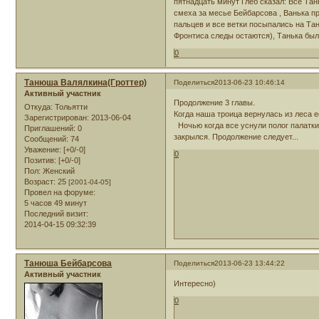
пятнадцать минут Глеб сказал: Все Тан
смеха за месье Бейбарсова , Ванька п
пальцев и все ветки посыпались на Тан
Фронтиса следы остаются), Танька была
0
Танюша Валялкина(Гроттер)
Поделиться
2013-06-23 10:46:14
Активный участник
Продолжение 3 главы.
Откуда:
Тольятти
Когда наша троица вернулась из леса е
Зарегистрирован
: 2013-06-04
Ночью когда все уснули полог палатки
Приглашений:
0
закрылся. Продолжение следует...
Сообщений:
74
Уважение:
[+0/-0]
0
Позитив:
[+0/-0]
Пол:
Женский
Возраст:
25
[2001-04-05]
Провел на форуме:
5 часов 49 минут
Последний визит:
2014-04-15 09:32:39
Танюша Бейбарсова
Поделиться
2013-06-23 13:44:22
Активный участник
Интересно)
0