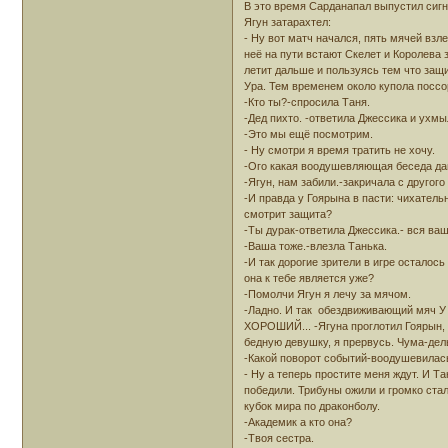
В это время Сарданапал выпустил сигн
Ягун затарахтел:
- Ну вот матч начался, пять мячей взл
неё на пути встают Скелет и Королева 
летит дальше и пользуясь тем что защ
Ура. Тем временем около купола поссо
-Кто ты?-спросила Таня.
-Дед пихто. -ответила Джессика и ухмы
-Это мы ещё посмотрим.
- Ну смотри я время тратить не хочу.
-Ого какая воодушевляющая беседа д
-Ягун, нам забили.-закричала с другого
-И правда у Гоярына в пасти: чихател
смотрит защита?
-Ты дурак-ответила Джессика.- вся ваш
-Ваша тоже.-влезла Танька.
-И так дорогие зрители в игре осталось
она к тебе является уже?
-Помолчи Ягун я лечу за мячом.
-Ладно. И так обездвиживающий мяч У 
ХОРОШИЙ... -Ягуна проглотил Гоярын, 
бедную девушку, я прервусь. Чума-дел
-Какой поворот событий-воодушевилась
- Ну а теперь простите меня ждут. И Т
победили. Трибуны ожили и громко стал
кубок мира по драконболу.
-Академик а кто она?
-Твоя сестра.