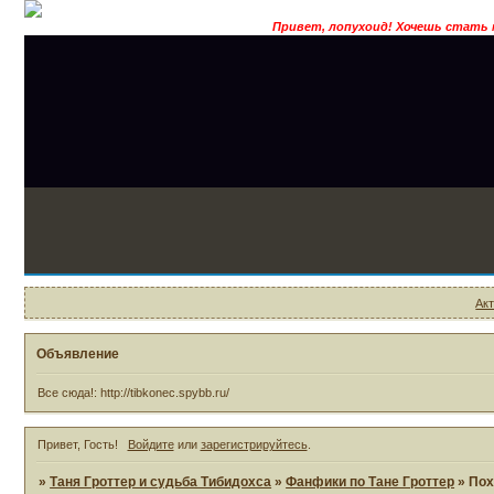
Привет, лопухоид! Хочешь стать магом, поз
Ак
Объявление
Все сюда!: http://tibkonec.spybb.ru/
Привет, Гость!
Войдите
или
зарегистрируйтесь
.
»
Таня Гроттер и судьба Тибидохса
»
Фанфики по Тане Гроттер
»
Пох