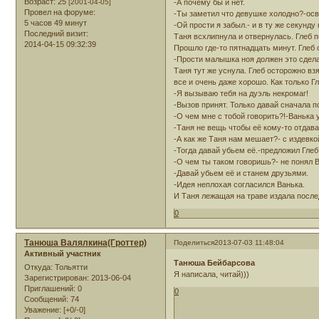
Возраст:
25
[2001-04-05]
-А почему бы и нет.
Провел на форуме:
-Ты заметил что девушке холодно?-ос
5 часов 49 минут
-Ой прости я забыл.- и в ту же секунд
Последний визит:
Таня всхлипнула и отвернулась. Глеб п
2014-04-15 09:32:39
Прошло где-то пятнадцать минут. Глеб 
-Прости малышка ноя должен это сдела
Таня тут же уснула. Глеб осторожно взя
все и очень даже хорошо. Как только Гл
-Я вызываю тебя на дуэль некромаг!
-Вызов принят. Только давай сначала п
-О чем мне с тобой говорить?!-Ванька 
-Таня не вещь чтобы её кому-то отдава
-А как же Таня нам мешает?- с издевко
-Тогда давай убьем её.-предложил Глеб
-О чем ты таком говоришь?- не понял В
-Давай убьем её и станем друзьями.
-Идея неплохая согласился Ванька.
И Таня лежащая на траве издала послед
0
Танюша Валялкина(Гроттер)
Поделиться
2013-07-03 11:48:04
Активный участник
Танюша Бейбарсова
Откуда:
Тольятти
Я написала, читай)))
Зарегистрирован
: 2013-06-04
Приглашений:
0
0
Сообщений:
74
Уважение:
[+0/-0]