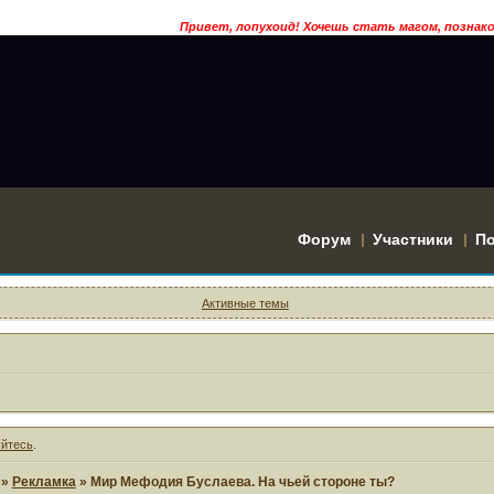
Привет, лопухоид! Хочешь стать магом, познак
Форум
Участники
П
Активные темы
уйтесь
.
»
Рекламка
»
Мир Мефодия Буслаева. На чьей стороне ты?