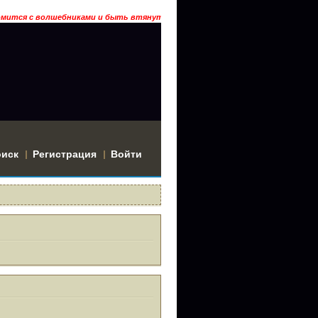
омится с волшебниками и быть втянутым в историю? Тогда заходи… ГРААЛ
оиск
Регистрация
Войти