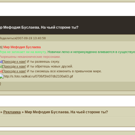
р Мефодия Буслаева. На чьей стороне ты?
Поделиться
2007-09-19 13:40:58
[b]
Мир Мефодия Буслаева
Игра не затихает ни на минуту
.
Новички легко и непринужденно вливаются в существу
Разрешены неканонические персонажи.
u]
Приходи к нам!
И ты развеешь скуку.
u]
Приходи к нам!
И ты обретешь новых друзей.
u]
Приходи к нам!
И ты сможешь все изменить в привычном мире.
0
»
Рекламка
»
Мир Мефодия Буслаева. На чьей стороне ты?