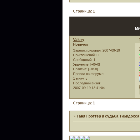
Страница:
1
Ми
Valery
Новичок
Зарегистрирован
: 2007-09-19
Приглашений:
0
Сообщений:
1
[
Уважение:
[+0/-0]
[
Позитив:
[+0/-0]
[
Провел на форуме:
1 минуту
Последний визит:
2007-09-19 13:41:04
Страница:
1
»
Таня Гроттер и судьба Тибидохса