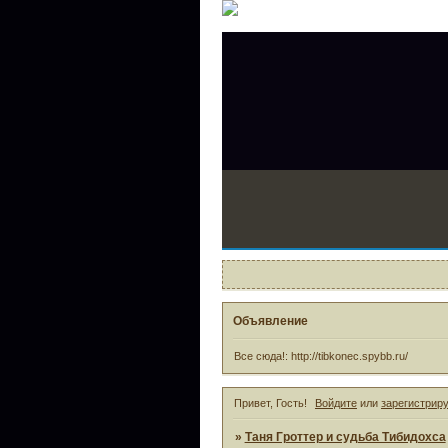
Объявление
Все сюда!: http://tibkonec.spybb.ru/
Привет, Гость!
Войдите
или
зарегистрир
»
Таня Гроттер и судьба Тибидохса