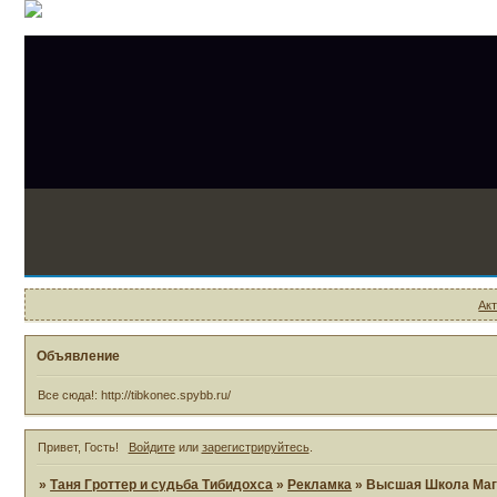
Ак
Объявление
Все сюда!: http://tibkonec.spybb.ru/
Привет, Гость!
Войдите
или
зарегистрируйтесь
.
»
Таня Гроттер и судьба Тибидохса
»
Рекламка
»
Высшая Школа Маг