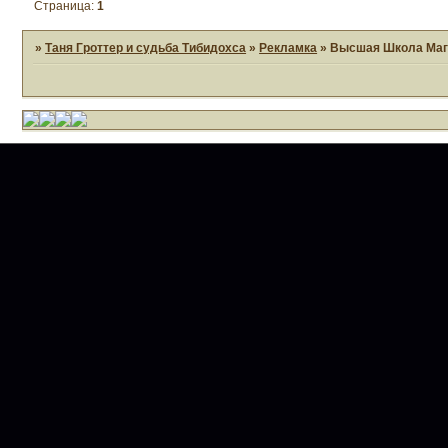
Страница:
1
»
Таня Гроттер и судьба Тибидохса
»
Рекламка
»
Высшая Школа Маг