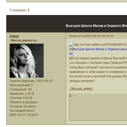
Страница:
1
Высшая Школа Магии и Зеркало Ж
Даша
Поделиться
2007-09-19 19:02:06
~Милая дерзость~
[b]
Высшая Школа Магии и Зеркало жел
/b]
[i]В последнее время в Школе Высшей 
это связано с потерей силы Гробыни?Р
толку.Крис начинает пытаться ухажива
привлекает к себе какая-то изюминка 
поглотило всех учителей.Что делать?К
загадал желание?
Зарегистрирован
: 2007-09-19
Приглашений:
0
..[Мы вас ждем]..
Сообщений:
50
Уважение:
[+0/-0]
0
Позитив:
[+0/-0]
Провел на форуме:
10 часов 16 минут
Последний визит:
2007-10-07 13:06:01