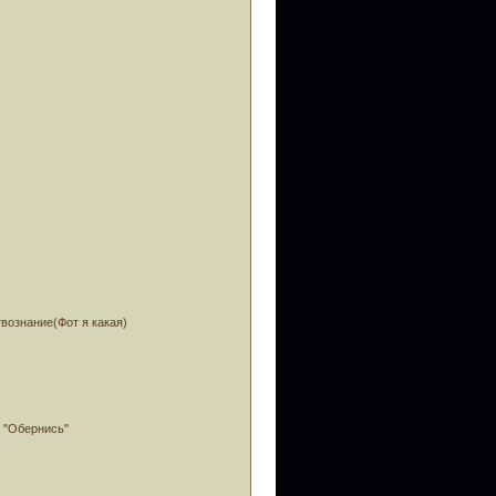
вознание(Фот я какая)
2 "Обернись"