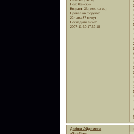
Пол:
Женский
Возраст:
33
[1993-03-02]
I
Провел на форуме:
22 часа 37 минут
Последний визит:
2007-11-30 17:32:18
I
Дафна Эйдемова
~Girl-Fire~