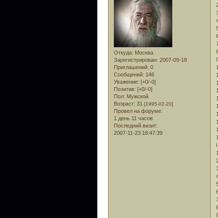
Откуда:
Москва
Зарегистрирован
: 2007-09-18
Приглашений:
0
Сообщений:
146
Уважение:
[+0/-0]
Позитив:
[+0/-0]
Пол:
Мужской
Возраст:
31
[1995-02-20]
Провел на форуме:
1 день 11 часов
Последний визит:
2007-11-23 18:47:39
I