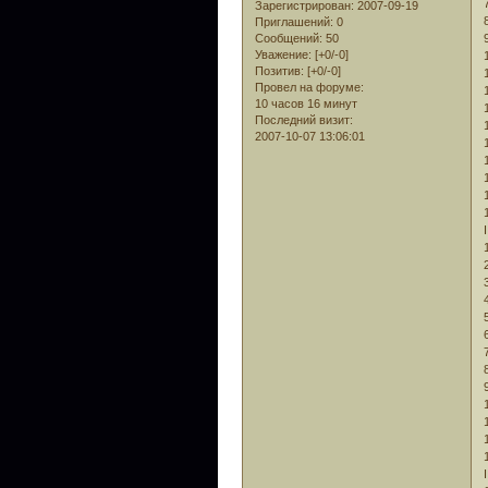
Зарегистрирован
: 2007-09-19
Приглашений:
0
Сообщений:
50
Уважение:
[+0/-0]
Позитив:
[+0/-0]
Провел на форуме:
10 часов 16 минут
Последний визит:
2007-10-07 13:06:01
I
I