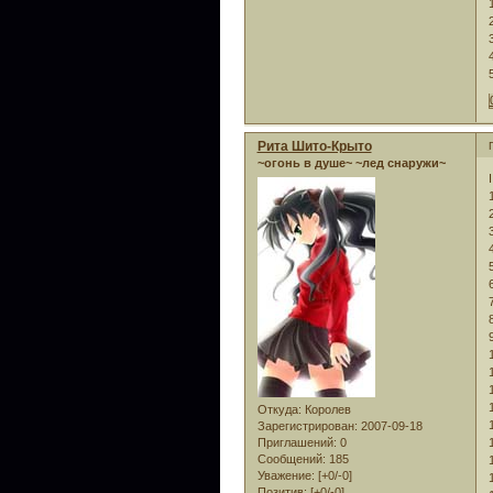
Рита Шито-Крыто
~огонь в душе~ ~лед снаружи~
I
Откуда:
Королев
Зарегистрирован
: 2007-09-18
Приглашений:
0
Сообщений:
185
Уважение:
[+0/-0]
Позитив:
[+0/-0]