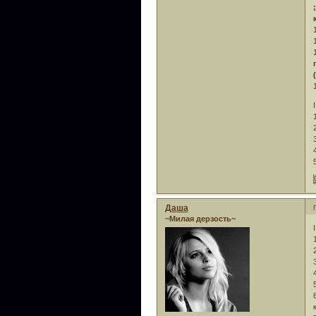
I
Даша
~Милая дерзость~
I