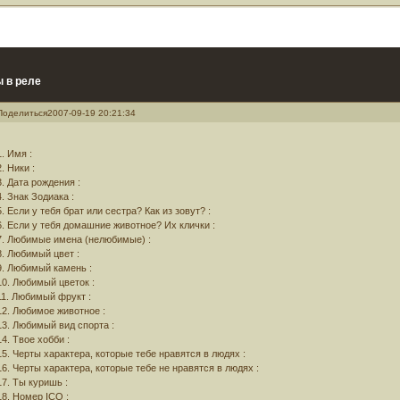
 в реле
Поделиться
2007-09-19 20:21:34
1. Имя :
2. Ники :
3. Дата рождения :
4. Знак Зодиака :
5. Если у тебя брат или сестра? Как из зовут? :
6. Если у тебя домашние животное? Их клички :
7. Любимые имена (нелюбимые) :
8. Любимый цвет :
9. Любимый камень :
10. Любимый цветок :
11. Любимый фрукт :
12. Любимое животное :
13. Любимый вид спорта :
14. Твое хобби :
15. Черты характера, которые тебе нравятся в людях :
16. Черты характера, которые тебе не нравятся в людях :
17. Ты куришь :
18. Номер ICQ :