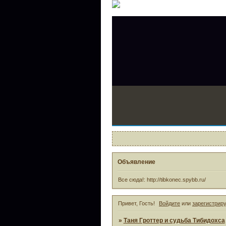
Объявление
Все сюда!: http://tibkonec.spybb.ru/
Привет, Гость!
Войдите
или
зарегистрир
»
Таня Гроттер и судьба Тибидохса