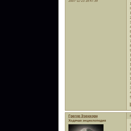
2007-11-23 18:47:39
I
I
Грегор Эзенхорн
Ходячая энциклопедия
I