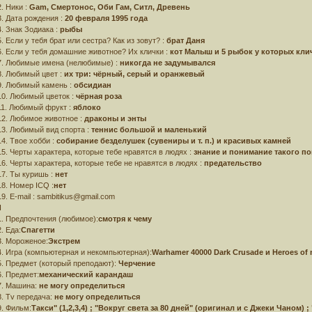
2. Ники :
Gam, Смертонос, Оби Гам, Ситл, Древень
3. Дата рождения :
20 февраля 1995 года
4. Знак Зодиака :
рыбы
5. Если у тебя брат или сестра? Как из зовут? :
брат Даня
6. Если у тебя домашние животное? Их клички :
кот Малыш и 5 рыбок у которых клич
7. Любимые имена (нелюбимые) :
никогда не задумывался
8. Любимый цвет :
их три: чёрный, серый и оранжевый
9. Любимый камень :
обсидиан
10. Любимый цветок :
чёрная роза
11. Любимый фрукт :
яблоко
12. Любимое животное :
драконы и энты
13. Любимый вид спорта :
теннис большой и маленький
14. Твое хобби :
собирание безделушек (сувениры и т. п.) и красивых камней
15. Черты характера, которые тебе нравятся в людях :
знание и понимание такого по
16. Черты характера, которые тебе не нравятся в людях :
предательство
17. Ты куришь :
нет
18. Номер ICQ :
нет
19. Е-mail : sambitikus@gmail.com
I
1. Предпочтения (любимое):
смотря к чему
2. Еда:
Спагетти
3. Мороженое:
Экстрем
4. Игра (компьютерная и некомпьютерная):
Warhamer 40000 Dark Crusade и Heroes of m
5. Предмет (который преподают):
Черчение
6. Предмет:
механический карандаш
7. Машина:
не могу определиться
8. Tv передача:
не могу определиться
9. Фильм:
Такси" (1,2,3,4) ; "Вокруг света за 80 дней" (оригинал и с Джеки Чаном) 