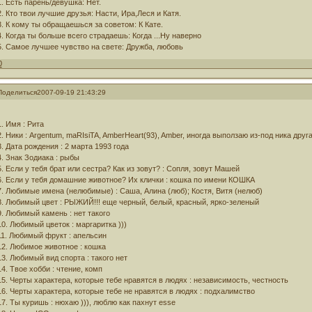
1. Есть парень/девушка: Нет.
2. Кто твои лучшие друзья: Насти, Ира,Леся и Катя.
3. К кому ты обращаешься за советом: К Кате.
4. Когда ты больше всего страдаешь: Когда ...Ну наверно
5. Самое лучшее чувство на свете: Дружба, любовь
0
Поделиться
2007-09-19 21:43:29
1. Имя : Рита
2. Ники : Argentum, maRIsiTA, AmberHeart(93), Amber, иногда выползаю из-под ника друг
3. Дата рождения : 2 марта 1993 года
4. Знак Зодиака : рыбы
5. Если у тебя брат или сестра? Как из зовут? : Сопля, зовут Машей
6. Если у тебя домашние животное? Их клички : кошка по имени КОШКА
7. Любимые имена (нелюбимые) : Саша, Алина (люб); Костя, Витя (нелюб)
8. Любимый цвет : РЫЖИЙ!!! еще черный, белый, красный, ярко-зеленый
9. Любимый камень : нет такого
10. Любимый цветок : маргаритка )))
11. Любимый фрукт : апельсин
12. Любимое животное : кошка
13. Любимый вид спорта : такого нет
14. Твое хобби : чтение, комп
15. Черты характера, которые тебе нравятся в людях : независимость, честность
16. Черты характера, которые тебе не нравятся в людях : подхалимство
17. Ты куришь : нюхаю ))), люблю как пахнут esse