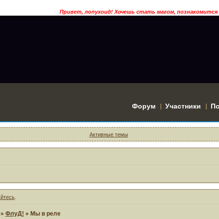
Привет, лопухоид! Хочешь стать магом, познакомится с волше
Форум
Участники
П
Активные темы
уйтесь
.
»
ФлуД!
»
Мы в реле