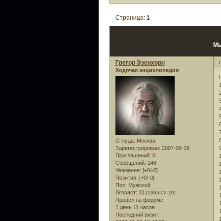
Страница:
1
Мы
Грегор Эзенхорн
Ходячая энциклопедия
I
Откуда:
Москва
Зарегистрирован
: 2007-09-18
Приглашений:
0
Сообщений:
146
Уважение:
[+0/-0]
Позитив:
[+0/-0]
Пол:
Мужской
Возраст:
31
[1995-02-20]
Провел на форуме:
1 день 11 часов
Последний визит: