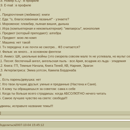
18. Номер ICQ : в профиле
19. Е-mail : в профиле
I
1. Предпочтения (любимое): книги
2. Еда: "о, благословенная лазанья!" - узнаете?
3. Мороженое: пломбир, пьяная вишня, дынька
4. Игра (компьютерная и некомпьютерная): "импаерсы", монополия
5. Предмет (который преподают): алгебра
6. Предмет: мою лю комп
7. Машина: нет такой
8. Tv передача: я их почти не смотрю... ФЗ считается?
9. Фильм: их много... в основном фентези
10. Анимэ: ШК, школьные войны (это сморела совсем мало тк не успевала, но мульт се
11. Песня: беспечный ангел, ангельская пыль - все Ария, всадник из льда - эпидемия
12. Книга: ГП, Темные Начала, Книга Теней, КВ, Нарния, Эрагон
13. Актер/актриса: Эмма уотсон, Камила Бордонаба
II
1. Есть парень/девушка: нет
2. Кто твои лучшие друзья: умные и преданные (Настена и Саня).
3. К кому ты обращаешься за советом: сама к себе
4. Когда ты больше всего страдаешь: когда АБСОЛЮТНО нечего читать
5. Самое лучшее чувство на свете: свобода!!!
админы, исправьте название темы!!!
0
Поделиться
2007-10-04 15:45:12