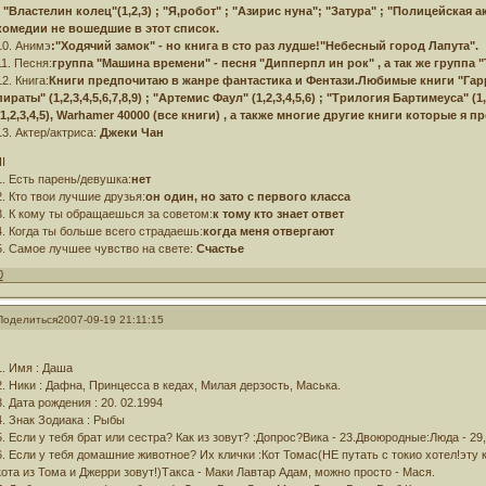
; "Властелин колец"(1,2,3) ; "Я,робот" ; "Азирис нуна"; "Затура" ; "Полицейская ак
комедии не вошедшие в этот список.
10. Анимэ
:"Ходячий замок" - но книга в сто раз лудше!"Небесный город Лапута".
11. Песня:
группа "Машина времени" - песня "Дипперпл ин рок" , а так же группа "
12. Книга:
Книги предпочитаю в жанре фантастика и Фентази.Любимые книги "Гарри 
пираты" (1,2,3,4,5,6,7,8,9) ; "Артемис Фаул" (1,2,3,4,5,6) ; "Трилогия Бартимеуса" (1
(1,2,3,4,5), Warhamer 40000 (все книги) , а также многие другие книги которые я п
13. Актер/актриса:
Джеки Чан
II
1. Есть парень/девушка:
нет
2. Кто твои лучшие друзья:
он один, но зато с первого класса
3. К кому ты обращаешься за советом:
к тому кто знает ответ
4. Когда ты больше всего страдаешь:
когда меня отвергают
5. Самое лучшее чувство на свете:
Счастье
0
Поделиться
2007-09-19 21:11:15
1. Имя : Даша
2. Ники : Дафна, Принцесса в кедах, Милая дерзость, Маська.
3. Дата рождения : 20. 02.1994
4. Знак Зодиака : Рыбы
5. Если у тебя брат или сестра? Как из зовут? :Допрос?Вика - 23.Двоюродные:Люда - 29,
6. Если у тебя домашние животное? Их клички :Кот Томас(НЕ путать с токио хотел!эту 
кота из Тома и Джерри зовут!)Такса - Маки Лавтар Адам, можно просто - Мася.