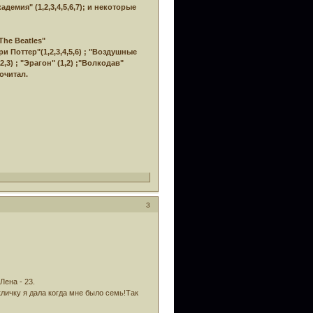
адемия" (1,2,3,4,5,6,7); и некоторые
The Beatles"
Поттер"(1,2,3,4,5,6) ; "Воздушные
,2,3) ; "Эрагон" (1,2) ;"Волкодав"
рочитал.
3
Лена - 23.
кличку я дала когда мне было семь!Так