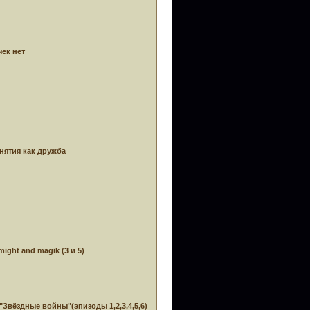
ек нет
нятия как дружба
ight and magik (3 и 5)
; "Звёздные войны"(эпизоды 1,2,3,4,5,6)