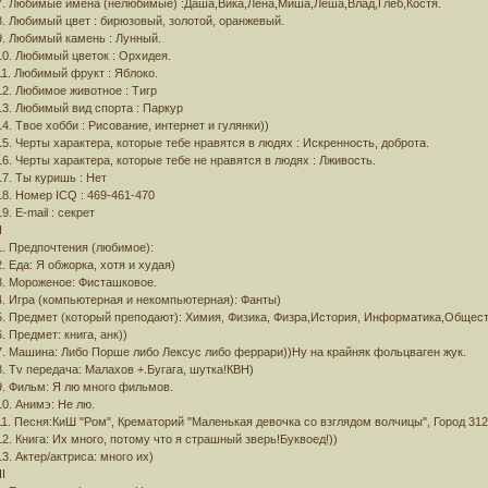
7. Любимые имена (нелюбимые) :Даша,Вика,Лена,Миша,Леша,Влад,Глеб,Костя.
8. Любимый цвет : бирюзовый, золотой, оранжевый.
9. Любимый камень : Лунный.
10. Любимый цветок : Орхидея.
11. Любимый фрукт : Яблоко.
12. Любимое животное : Тигр
13. Любимый вид спорта : Паркур
14. Твое хобби : Рисование, интернет и гулянки))
15. Черты характера, которые тебе нравятся в людях : Искренность, доброта.
16. Черты характера, которые тебе не нравятся в людях : Лживость.
17. Ты куришь : Нет
18. Номер ICQ : 469-461-470
19. Е-mail : секрет
I
1. Предпочтения (любимое):
2. Еда: Я обжорка, хотя и худая)
3. Мороженое: Фисташковое.
4. Игра (компьютерная и некомпьютерная): Фанты)
5. Предмет (который преподают): Химия, Физика, Физра,История, Информатика,Общест
6. Предмет: книга, анк))
7. Машина: Либо Порше либо Лексус либо феррари))Ну на крайняк фольцваген жук.
8. Tv передача: Малахов +.Бугага, шутка!КВН)
9. Фильм: Я лю много фильмов.
10. Анимэ: Не лю.
11. Песня:КиШ "Ром", Крематорий "Маленькая девочка со взглядом волчицы", Город 31
12. Книга: Их много, потому что я страшный зверь!Буквоед!))
13. Актер/актриса: много их)
II