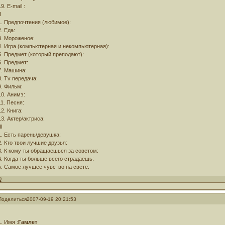
19. Е-mail :
I
1. Предпочтения (любимое):
2. Еда:
3. Мороженое:
4. Игра (компьютерная и некомпьютерная):
5. Предмет (который преподают):
6. Предмет:
7. Машина:
8. Tv передача:
9. Фильм:
10. Анимэ:
11. Песня:
12. Книга:
13. Актер/актриса:
II
1. Есть парень/девушка:
2. Кто твои лучшие друзья:
3. К кому ты обращаешься за советом:
4. Когда ты больше всего страдаешь:
5. Самое лучшее чувство на свете:
0
Поделиться
2007-09-19 20:21:53
1. Имя :
Гамлет