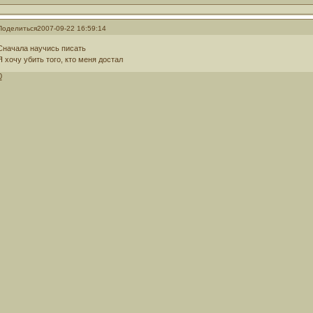
Поделиться
2007-09-22 16:59:14
Сначала научись писать
Я хочу убить того, кто меня достал
0