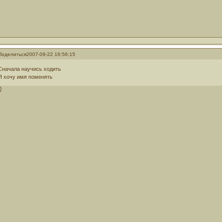
Поделиться
2007-09-22 16:56:15
Сначала научись ходить
Я хочу имя поменять
0