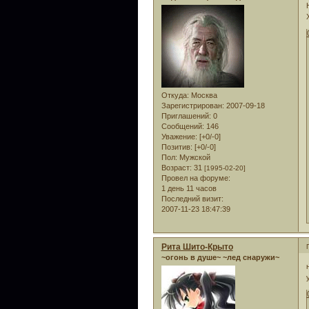
Откуда:
Москва
Зарегистрирован
: 2007-09-18
Приглашений:
0
Сообщений:
146
Уважение:
[+0/-0]
Позитив:
[+0/-0]
Пол:
Мужской
Возраст:
31
[1995-02-20]
Провел на форуме:
1 день 11 часов
Последний визит:
2007-11-23 18:47:39
Рита Шито-Крыто
~огонь в душе~ ~лед снаружи~