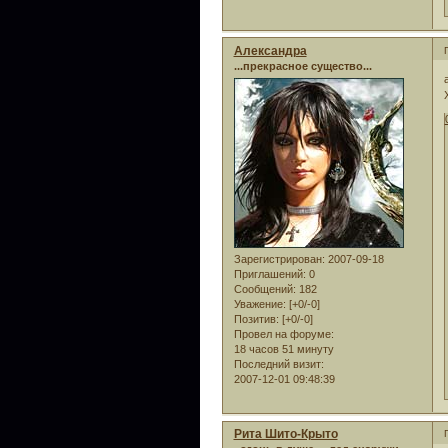
Александра
...прекрасное существо...
Зарегистрирован
: 2007-09-18
Приглашений:
0
Сообщений:
182
Уважение:
[+0/-0]
Позитив:
[+0/-0]
Провел на форуме:
18 часов 51 минуту
Последний визит:
2007-12-01 09:48:39
Рита Шито-Крыто