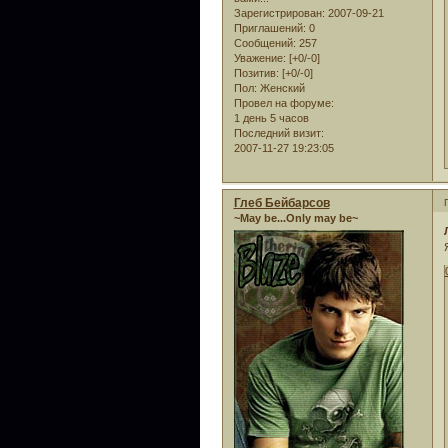
Зарегистрирован
: 2007-09-21
Приглашений:
0
Сообщений:
257
Уважение:
[+0/-0]
Позитив:
[+0/-0]
Пол:
Женский
Провел на форуме:
1 день 5 часов
Последний визит:
2007-11-27 19:23:05
Глеб Бейбарсов
~May be...Only may be~