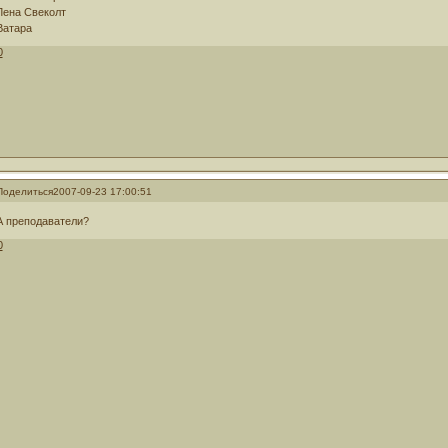
Лена Свеколт
Ватара
0
Поделиться
2007-09-23 17:00:51
А преподаватели?
0