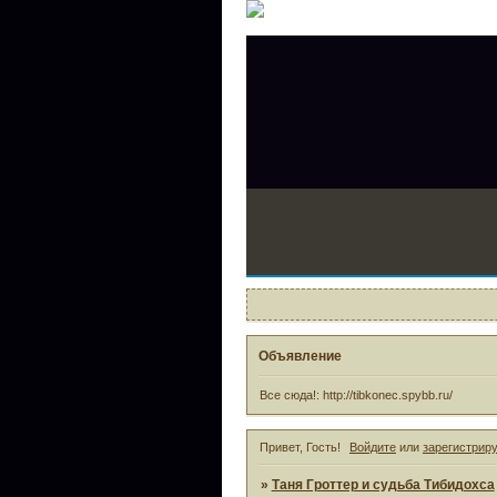
Объявление
Все сюда!: http://tibkonec.spybb.ru/
Привет, Гость!
Войдите
или
зарегистрир
»
Таня Гроттер и судьба Тибидохса