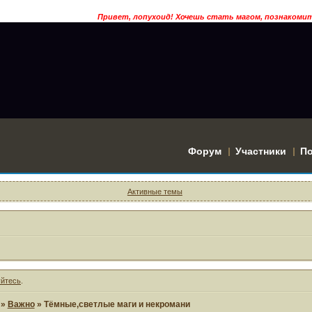
Привет, лопухоид! Хочешь стать магом, познакомится с вол
Форум
Участники
П
Активные темы
уйтесь
.
»
Важно
»
Тёмные,светлые маги и некромани