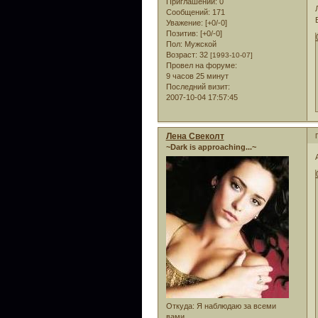
Приглашений:
0
Сообщений:
171
Уважение:
[+0/-0]
Позитив:
[+0/-0]
Пол:
Мужской
Возраст:
32
[1993-10-07]
Провел на форуме:
9 часов 25 минут
Последний визит:
2007-10-04 17:57:45
Лена Свеколт
~Dark is approaching...~
Откуда:
Я наблюдаю за всеми
вами...