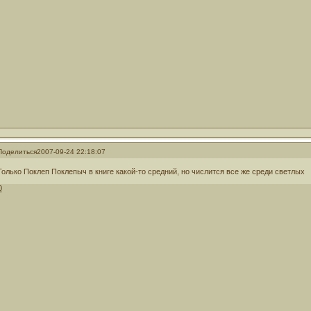
Поделиться
2007-09-24 22:18:07
Только Поклеп Поклепыч в книге какой-то средний, но числится все же среди светлых
0