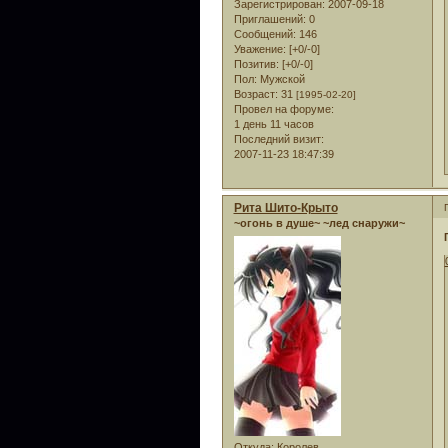
Зарегистрирован
: 2007-09-18
Приглашений:
0
Сообщений:
146
Уважение:
[+0/-0]
Позитив:
[+0/-0]
Пол:
Мужской
Возраст:
31
[1995-02-20]
Провел на форуме:
1 день 11 часов
Последний визит:
2007-11-23 18:47:39
Рита Шито-Крыто
~огонь в душе~ ~лед снаружи~
Откуда:
Королев