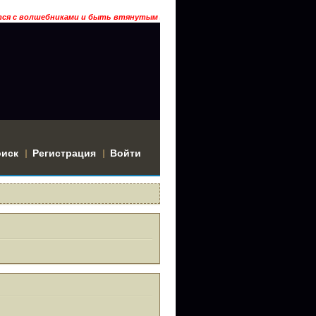
шебниками и быть втянутым в историю? Тогда заходи… ГРААЛЬ ГАРДАРИКА
оиск
Регистрация
Войти