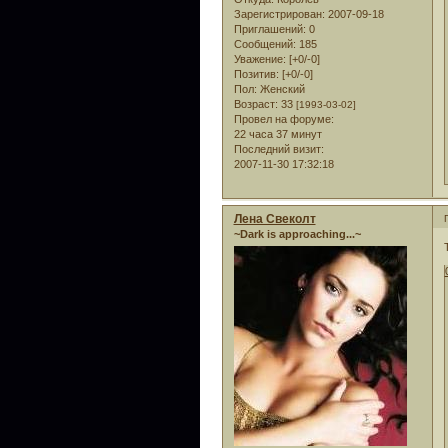
Зарегистрирован
: 2007-09-18
Приглашений:
0
Сообщений:
185
Уважение:
[+0/-0]
Позитив:
[+0/-0]
Пол:
Женский
Возраст:
33
[1993-03-02]
Провел на форуме:
22 часа 37 минут
Последний визит:
2007-11-30 17:32:18
Лена Свеколт
~Dark is approaching...~