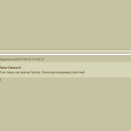
Поделиться
2007-09-23 17:02:17
Лена Свеколт
Я их пишу как магов-Грегор Эзенхорн,например,светлый
0