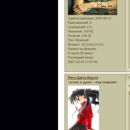
Зарегистрирован
: 2007-09-17
Приглашений:
0
Сообщений:
171
Уважение:
[+0/-0]
Позитив:
[+0/-0]
Пол:
Мужской
Возраст:
32
[1993-10-07]
Провел на форуме:
9 часов 25 минут
Последний визит:
2007-10-04 17:57:45
Рита Шито-Крыто
~огонь в душе~ ~лед снаружи~