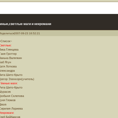
мные,светлые маги и некромани
Поделиться
2007-09-23 16:52:21
~Список~
Светлые:
Лика Глянцева
Таня Гроттер
Ванька Валялкин
Баб Ягун
Катя Лоткова
Александра
Вита Шито-Крыто
Грегор Эзенхорн(учитель)
Тёмные маги:
Рита Шито-Крыто
Шурасик
Гробыня Склепова
Гуня Гломов
Даша
Сирилия Лориева
Некромаги:
Глеб Бейбарсов