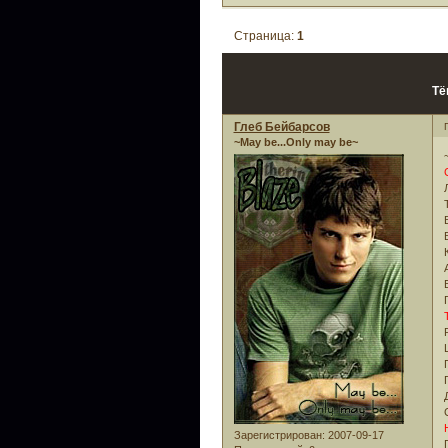
Страница:
1
Тё
Глеб Бейбарсов
~May be...Only may be~
Зарегистрирован
: 2007-09-17