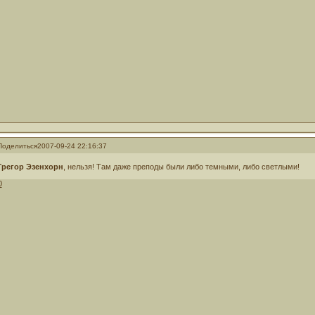
Поделиться
2007-09-24 22:16:37
Грегор Эзенхорн
, нельзя! Там даже преподы были либо темными, либо светлыми!
0