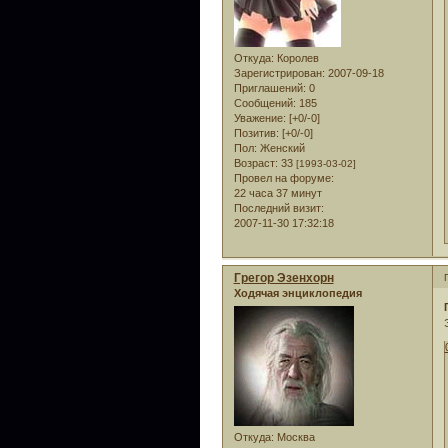
Откуда:
Королев
Зарегистрирован
: 2007-09-18
Приглашений:
0
Сообщений:
185
Уважение:
[+0/-0]
Позитив:
[+0/-0]
Пол:
Женский
Возраст:
33
[1993-03-02]
Провел на форуме:
22 часа 37 минут
Последний визит:
2007-11-30 17:32:18
Грегор Эзенхорн
Ходячая энциклопедия
Откуда:
Москва