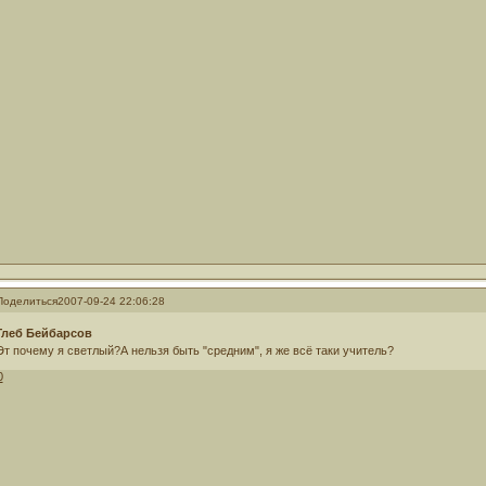
Поделиться
2007-09-24 22:06:28
Глеб Бейбарсов
Эт почему я светлый?А нельзя быть "средним", я же всё таки учитель?
0