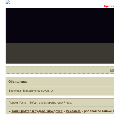
Привет, 
Ак
Объявление
Все сюда!: http://tibkonec.spybb.ru/
Привет, Гость!
Войдите
или
зарегистрируйтесь
.
»
Таня Гроттер и судьба Тибидохса
»
Рекламка
»
ролевая по таньк