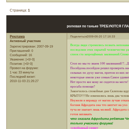
Страница:
1
ролевая по таньке ТРЕБУЮТСЯ Г
Реклама
Поделиться
2009-06-20 17:16:33
Активный участник
Всегда люди стремились познать непонава
Зарегистрирован
: 2007-09-19
последсвии этих окрытий человечество ра
Приглашений:
0
спиок ста запрещйнных заклинаний.Спикок 
Сообщений:
16
Уважение:
[+0/-0]
Стоп но мы то знаем 100 заклинаний!?...
Позитив:
[+0/-0]
Посейдона.посейдон решил проверить нас
Провел на форуме:
сильных по духу магов, притом из них не
1 час 33 минуты
некоторые имели уже семью.Самое удивите
Последний визит:
2010-11-03 21:26:27
Нет просто кое кому не сидится на месте
просьба помощи?
Закончилось спокойные дни Склепова вд
КРЫТО!!!!Не изменились лишь два челов
Неужели и вправду от магии лучше отка
богиня Афродита она что шепчет на ухо В
туча не хватает лишь молний. Афродита с
готов заплакать
что сказала Афродита ребятам Чем
только учасники форума!
+свободный сюжет