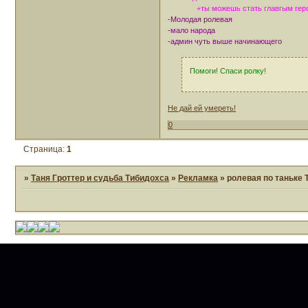
+ты можешь стать главгым героем 
-Молодая ролевая
-мало народа
-админ чуть выше начинающего
Помоги! Спаси ролку!
Не дай ей умереть!
0
Страница:
1
»
Таня Гроттер и судьба Тибидохса
»
Рекламка
»
ролевая по таньк