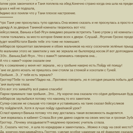
Затем урок закончился и Таня поплела на обед.Конечно страно когда она шла на предме
душа к ней не подошла,
Видимо все поняли что у Тани плохое настроение.
***********
Утро Таня уже проснулась тупо оделась.Она можно сказать и не проснулась а просто 
одежду.А за дверью Таниной комнаты творилось вот что:
Бейсусликов, Ванька и Баб-Ягун вимдимо решили встретить Таню утром у её комнаты и
стояли толкались за место которое ближе всех к двери.-Слушай...Ягунчик-Грозно про
будет моей!Кстати Ванёк тебе это тоже не помешает.
Бейбарсов прошептал заклинание и обоих мальчиков на носу соскочили зелёные прыщ
Но мальчики этого не заметили у них же зеркала не былоперед носом.И вот долгождан
-ЭЭэ...Ванька,Баб-Ягун...Что с вами?!-запинаясь говорила она...
-А что с нами?-хором сказали они
-Ну к сожалению у меня нет зеркала , но у гробыне наерно есть.Пойду её поищу!
Тане ее долго искать не пришлось они стояли за стенкой и хохотали с Гуней.
-Гробыня...Э...У тебя есть зеркало?
-Гроттер?Тебе то зачем?Ладно на...Противно говорить ,но я сегодня решила побыть доб
Таня выпучив глаза:
-Ого вот это заява!Ну всё равно спасибо!
-Парни прикиньте там гробыня...Это....Ну короче она сказала что сёдня добренькая буд
Бейбарсов заулыбался потому что наконец то его заметили.
-Супер-совсем не слышав что говоря и уставившись на таню сказал бейсусликов
-Ну пойдёмте!А..Хотя я лучше пойду одна!какой урок?
-Сглаз!-крикнул Ванька потому что ему досталась такая возможность выделится.
Таня ворвалась в кабинет Сглаза.Все уже давно сидели на своих местах и грозная Зу
-Гроттер...Почему опаздываете?!-медленно произнес учитель сглаза.
-Э...Сказать честно , я шла по коридорам и замечталась...Можно я сяду на своё место?
-Да, конечно,присаживайтесь Гроттер.-сделая особое ударение на её фамилию сказала