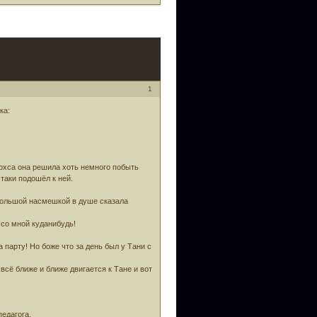
1
ка:
дохса она решила хоть немного побыть
 таки подошёл к ней.
ебольшой насмешкой в душе сказала
 со мной куданибудь!
 парту! Но боже что за день был у Тани с
 всё ближе и ближе двигается к Тане и вот
едагога.