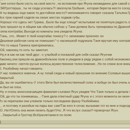
Таня хотел было сесть на своё место , но вспомнив про Ягуна неожиданно для самой с
-Эй!Гроттерша , ты че сюда уселась?!-звизгнула Гробыня , которая берегла место сосе
-А ты видишь еще какое то достойное место?-непонимаячто говорит сказала Татьяна Гр
Все трое парней сидели на своих местах поджав губы.
"Хорошо что сдесь нет Гурика...Было бы еще хлеще"-испытывая не понятную радость 
Урок прошел ну в общем как обычно сейчас у Тани должна быть тренировка по Дракон
взяла контрабас.Выходя из комнаты она увидела Ягуна:
-Тань, это...Может я твой конртабас понесу?-с запинками произнес он
"Дешевая рабочая сила не помешает."-с насмешкой подумала Таня вручая ему контра
-Что то наша Танюха пригорюнилась.
-Ой, наконец-то хоть ты заметил.
-Ну,я ж как ни как твой друг..-с улыбкой и похвалой для себя сказал Ягунчик
Наконец они пришли на драконбольное поле и увидили в ряду рядом с собой незнакомо
даже ничего: светло-русые волосы,мужественное телосложение...Но по спине всю вне
О. Разбойниу начал говорить:
-У нас появился новичок..А ну топай сюда-и новый проказник по мнению Соловья выше
Закрытый.
-Да, вы не ошибаетесь-У этого Вити был величественный голос и вобще он был очень к
он был не плох.
-Ну о-очень многозначаящяя фамилия-съязвил Ягун увидев Что Таня только и делала ч
-Ой, да что ты понимаешь...-Таня дала ответный удар Ягуну и с этого момента он окон
Из за перепалки они уловили только последнюю фразу Разбойника:
_...и поэтому я разобью на пары вас сам!Так кого я сечас вызываю тот ко мне и подходи
-О..Нет!Опять она меня пилить будет!Упс..Я что вслух сказал?-проворчал Ягун.
-...Закрытый и Гроттер.Всё!разлетаемся по полю
0