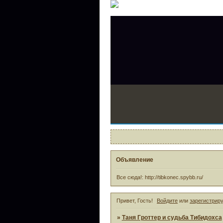
Объявление
Все сюда!: http://tibkonec.spybb.ru/
Привет, Гость!
Войдите
или
зарегистрир
»
Таня Гроттер и судьба Тибидохса