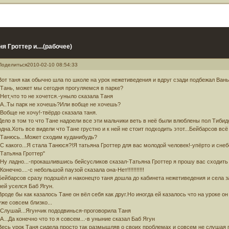
ня Гроттер и....(рабочее)
Поделиться
2010-02-10 08:54:33
Вот таня как обычно шла по школе на урок нежетиведения и вдруг сзади подбежал Вань
-Тань, может мы сегодня прогуляемся в парке?
-Нет,что то не хочется.-уныло сказала Таня
-А..Ты парк не хочешь?Или вобще не хочешь?
-Вобще не хочу!-твёрдо сказала таня.
Дело в том то что Тане надоели все эти мальчики веть в неё были влюблены пол Тиби
одна.Хоть все видели что Тане грустно и к ней не стоит подходить этот...Бейбарсов всё
-Танюсь...Может сходим куданибудь?
-С какого...Я стала Танюся?!Я татьяна Гроттер для вас молодой человек!-упёрто и сн
"Татьяна Гроттер"
-Ну ладно...-прокашлившись бейсусликов сказал-Татьяна Гроттер я прошу вас сходить
-Конечно....-с небольшой паузой сказала она-Нет!!!!!!!!!!!
Бейбарсов сразу подошёл и наконецто таня дошла до кабинета нежетиведения и села за
ней уселся Баб Ягун.
Вроде бы как казалось Тане он вёл себя как друг.Но иногда ей казалось что на уроке он
уже совсем близко...
-Слушай...Ягунчик пододвинься-проговорила Таня
-А...Да конечно что то я совсем...-в уныние сказал Баб Ягун
Весь урок Таня сидела просто так размышляв о своих проблемах и совсем не слушая п