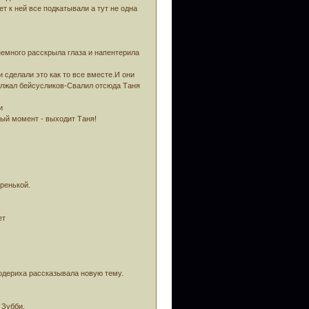
т к ней все подкатывали а тут не одна
немного расскрыла глаза и напентерила
 сделали это как то все вместе.И они
должал бейсусликов-Свалил отсюда Таня
и
ный момент - выходит Таня!
ренькой.
ет
бодериха рассказывала новую тему.
 Зубби.