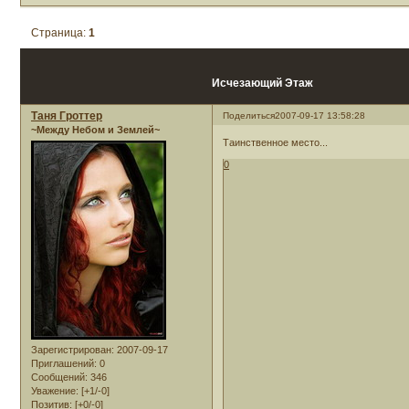
Страница:
1
Исчезающий Этаж
Таня Гроттер
Поделиться
2007-09-17 13:58:28
~Между Небом и Землей~
Таинственное место...
0
Зарегистрирован
: 2007-09-17
Приглашений:
0
Сообщений:
346
Уважение:
[+1/-0]
Позитив:
[+0/-0]