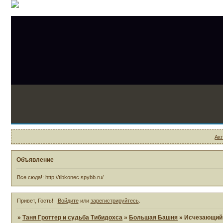
Ак
Объявление
Все сюда!: http://tibkonec.spybb.ru/
Привет, Гость!
Войдите
или
зарегистрируйтесь
.
»
Таня Гроттер и судьба Тибидохса
»
Большая Башня
»
Исчезающий