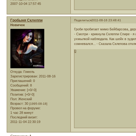
2007-10-04 17:57:45
Гробыня Склеппи
Поделиться
2011-08-16 23:48:41
Новичок
Гроби пробигает мимо Бейбарсова, дер
- Смотри - крикнула Склеппи Спире - я
ухмылкой наблюдала. Как шейх в зудиль
сомневался... - Сказала Склепова откл
0
Откуда:
Гомель
Зарегистрирован
: 2011-08-16
Приглашений:
0
Сообщений:
8
Уважение:
[+0/-0]
Позитив:
[+0/-0]
Пол:
Женский
Возраст:
30
[1995-08-18]
Провел на форуме:
1 час 28 минут
Последний визит:
2011-11-04 22:30:19