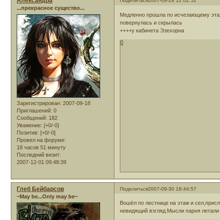
Александра
Поделиться
2007-09-28 12:02:52
...прекрасное существо...
Медленно прошла по исчезающему этаж
повернулась и скрылась
++++у кабинета Эзехорна
0
Зарегистрирован
: 2007-09-18
Приглашений:
0
Сообщений:
182
Уважение:
[+0/-0]
Позитив:
[+0/-0]
Провел на форуме:
18 часов 51 минуту
Последний визит:
2007-12-01 09:48:39
Глеб Бейбарсов
Поделиться
2007-09-30 18:44:57
~May be...Only may be~
Вошёл по лестнице на этаж и сел,присл
невидящий взгляд.Мысли парня летали 