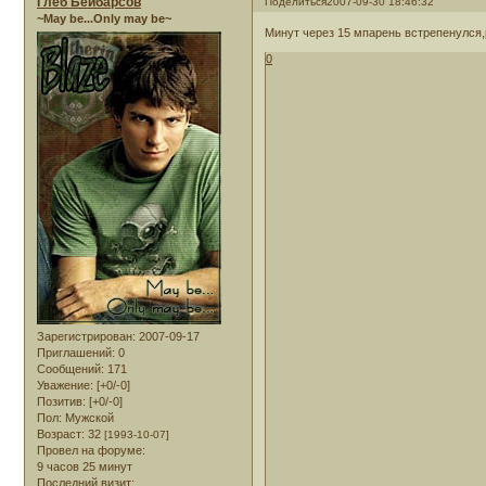
Глеб Бейбарсов
Поделиться
2007-09-30 18:46:32
~May be...Only may be~
Минут через 15 мпарень встрепенулся,р
0
Зарегистрирован
: 2007-09-17
Приглашений:
0
Сообщений:
171
Уважение:
[+0/-0]
Позитив:
[+0/-0]
Пол:
Мужской
Возраст:
32
[1993-10-07]
Провел на форуме:
9 часов 25 минут
Последний визит: