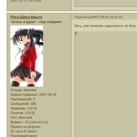
2007-11-27 19:23:05
Рита Шито-Крыто
Поделиться
2007-09-23 19:22:19
~огонь в душе~ ~лед снаружи~
Бегу, уже начинаю задыхаться, но бегу.
0
Откуда:
Королев
Зарегистрирован
: 2007-09-18
Приглашений:
0
Сообщений:
185
Уважение:
[+0/-0]
Позитив:
[+0/-0]
Пол:
Женский
Возраст:
33
[1993-03-02]
Провел на форуме:
22 часа 37 минут
Последний визит: