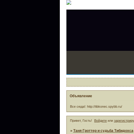
Объявление
Все сюда!: http://tibkonec.spybb.ru/
Привет, Гость!
Войдите
или
зарегистрир
»
Таня Гроттер и судьба Тибидохса