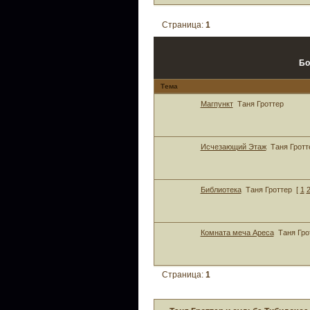
Страница:
1
Бо
Тема
Магпункт
Таня Гроттер
Исчезающий Этаж
Таня Гротт
Библиотека
Таня Гроттер
[
1
Комната меча Ареса
Таня Гро
Страница:
1