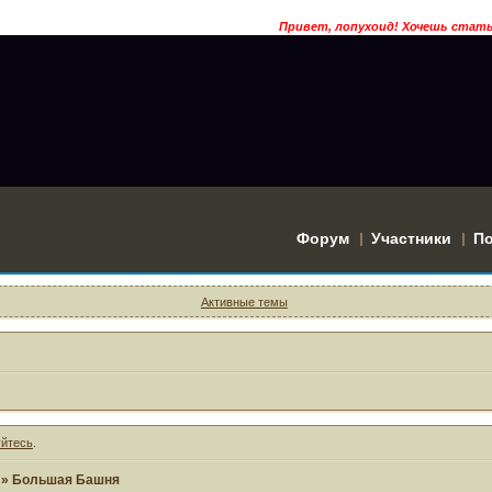
Привет, лопухоид! Хочешь стать 
Форум
Участники
П
Активные темы
уйтесь
.
»
Большая Башня