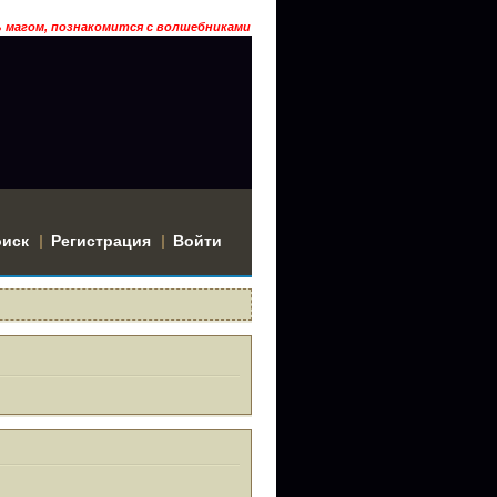
магом, познакомится с волшебниками и быть втянутым в историю? Тогда 
оиск
Регистрация
Войти