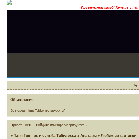
Привет, лопухоид! Хочешь стать 
Ак
Объявление
Все сюда!: http://tibkonec.spybb.ru/
Привет, Гость!
Войдите
или
зарегистрируйтесь
.
»
Таня Гроттер и судьба Тибидохса
»
Аватары
»
Любимые картинки