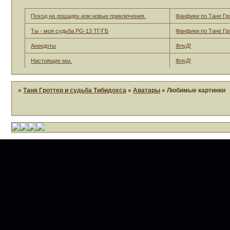
Поход на лошадях или новые приключения.
Фанфики по Тане Гр
Ты - моя судьба PG-13 ТГ/ГБ
Фанфики по Тане Гр
Анекдоты
ФлуД!
Настоящие мы.
ФлуД!
»
Таня Гроттер и судьба Тибидохса
»
Аватары
»
Любимые картинки