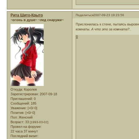
Рита Шито-Крыто
Поделиться
2007-09-23 19:23:56
~огонь в душе~ ~лед снаружи~
Прислонилась к стене, пытаясь выровн
комнаты.
А что это за комната?..
0
Откуда:
Королев
Зарегистрирован
: 2007-09-18
Приглашений:
0
Сообщений:
185
Уважение:
[+0/-0]
Позитив:
[+0/-0]
Пол:
Женский
Возраст:
33
[1993-03-02]
Провел на форуме:
22 часа 37 минут
Последний визит: