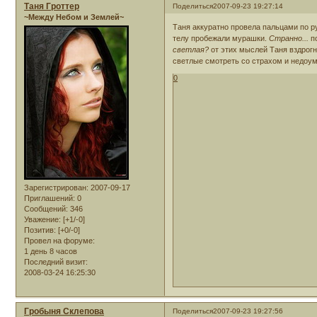
Таня Гроттер
Поделиться
2007-09-23 19:27:14
~Между Небом и Землей~
Таня аккуратно провела пальцами по р
телу пробежали мурашки.
Странно...
п
светлая?
от этих мыслей Таня вздрогн
светлые смотреть со страхом и недоуме
0
Зарегистрирован
: 2007-09-17
Приглашений:
0
Сообщений:
346
Уважение:
[+1/-0]
Позитив:
[+0/-0]
Провел на форуме:
1 день 8 часов
Последний визит:
2008-03-24 16:25:30
Гробыня Склепова
Поделиться
2007-09-23 19:27:56