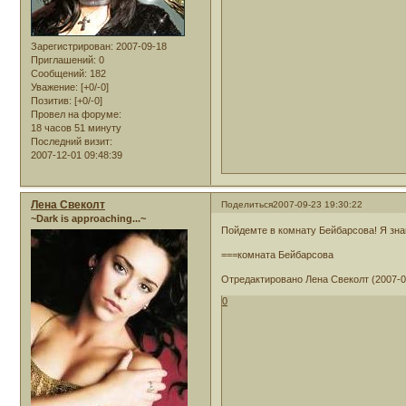
Зарегистрирован
: 2007-09-18
Приглашений:
0
Сообщений:
182
Уважение:
[+0/-0]
Позитив:
[+0/-0]
Провел на форуме:
18 часов 51 минуту
Последний визит:
2007-12-01 09:48:39
Лена Свеколт
Поделиться
2007-09-23 19:30:22
~Dark is approaching...~
Пойдемте в комнату Бейбарсова! Я знаю
===комната Бейбарсова
Отредактировано Лена Свеколт (2007-09
0