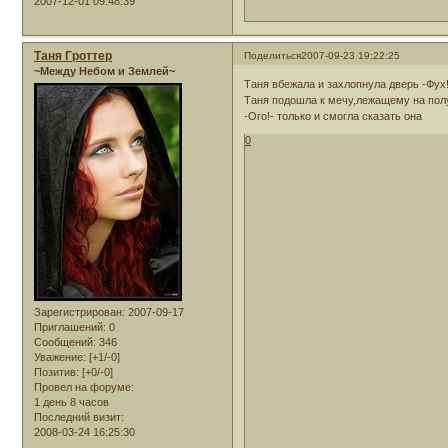
2007-12-01 09:48:39
Таня Гроттер
Поделиться
2007-09-23 19:22:25
~Между Небом и Землей~
Таня вбежала и захлопнула дверь -Фух!
Таня подошла к мечу,лежащему на полу
-Ого!- только и смогла сказать она
0
Зарегистрирован
: 2007-09-17
Приглашений:
0
Сообщений:
346
Уважение:
[+1/-0]
Позитив:
[+0/-0]
Провел на форуме:
1 день 8 часов
Последний визит:
2008-03-24 16:25:30