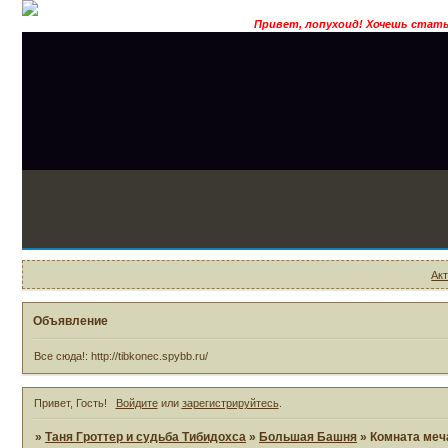
Привет, лопухоид! Хочешь стать магом, позна
Ак
Объявление
Все сюда!: http://tibkonec.spybb.ru/
Привет, Гость!
Войдите
или
зарегистрируйтесь
.
»
Таня Гроттер и судьба Тибидохса
»
Большая Башня
»
Комната меч