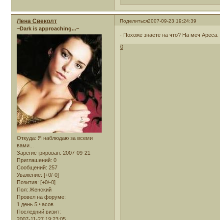
Лена Свеколт
Поделиться
2007-09-23 19:24:39
~Dark is approaching...~
- Похоже знаете на что? На меч Ареса. 
0
Откуда:
Я наблюдаю за всеми
вами...
Зарегистрирован
: 2007-09-21
Приглашений:
0
Сообщений:
257
Уважение:
[+0/-0]
Позитив:
[+0/-0]
Пол:
Женский
Провел на форуме:
1 день 5 часов
Последний визит:
2007-11-27 19:23:05