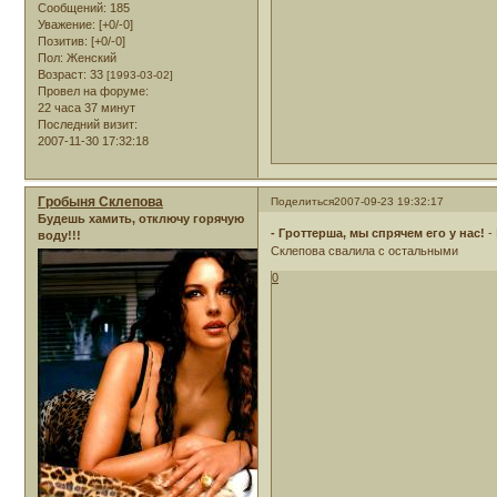
Сообщений:
185
Уважение:
[+0/-0]
Позитив:
[+0/-0]
Пол:
Женский
Возраст:
33
[1993-03-02]
Провел на форуме:
22 часа 37 минут
Последний визит:
2007-11-30 17:32:18
Гробыня Склепова
Поделиться
2007-09-23 19:32:17
Будешь хамить, отключу горячую
- Гроттерша, мы спрячем его у нас!
-
воду!!!
Склепова свалила с остальными
0