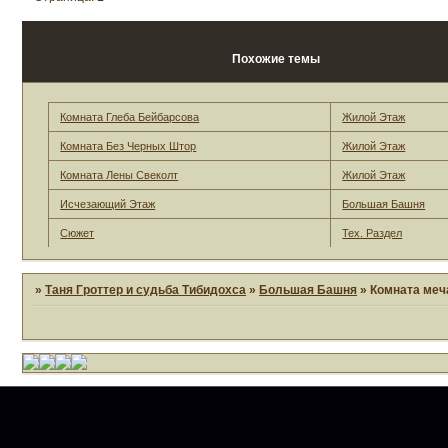
Похожие темы
Комната Глеба Бейбарсова
Жилой Этаж
Комната Без Черных Штор
Жилой Этаж
Комната Лены Свеколт
Жилой Этаж
Исчезающий Этаж
Большая Башня
Сюжет
Тех. Раздел
»
Таня Гроттер и судьба Тибидохса
»
Большая Башня
»
Комната меч