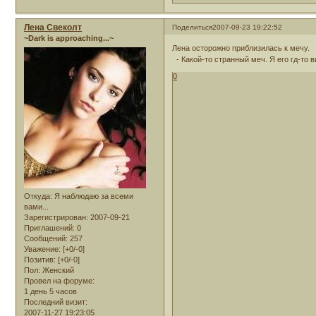
Лена Свеколт
Поделиться
2007-09-23 19:22:52
~Dark is approaching...~
Лена осторожно приблизилась к мечу.
- Какой-то странный меч. Я его гд-то в
0
Откуда:
Я наблюдаю за всеми
вами...
Зарегистрирован
: 2007-09-21
Приглашений:
0
Сообщений:
257
Уважение:
[+0/-0]
Позитив:
[+0/-0]
Пол:
Женский
Провел на форуме:
1 день 5 часов
Последний визит:
2007-11-27 19:23:05