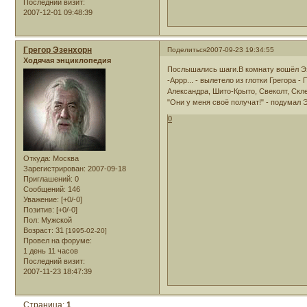
Последний визит:
2007-12-01 09:48:39
Грегор Эзенхорн
Поделиться
2007-09-23 19:34:55
Ходячая энциклопедия
Послышались шаги.В комнату вошёл Эз
-Аррр... - вылетело из глотки Грегора 
Александра, Шито-Крыто, Свеколт, Скл
"Они у меня своё получат!" - подумал 
0
Откуда:
Москва
Зарегистрирован
: 2007-09-18
Приглашений:
0
Сообщений:
146
Уважение:
[+0/-0]
Позитив:
[+0/-0]
Пол:
Мужской
Возраст:
31
[1995-02-20]
Провел на форуме:
1 день 11 часов
Последний визит:
2007-11-23 18:47:39
Страница:
1