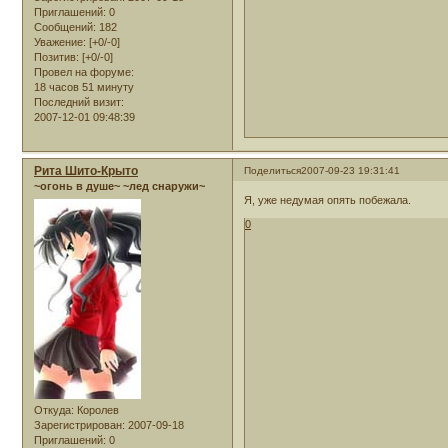
Приглашений:
0
Сообщений:
182
Уважение:
[+0/-0]
Позитив:
[+0/-0]
Провел на форуме:
18 часов 51 минуту
Последний визит:
2007-12-01 09:48:39
Рита Шито-Крыто
Поделиться
2007-09-23 19:31:41
~огонь в душе~ ~лед снаружи~
Я, уже недумая опять побежала.
0
Откуда:
Королев
Зарегистрирован
: 2007-09-18
Приглашений:
0