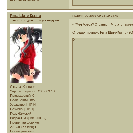
Рита Шито-Крыто
Поделиться
2007-09-23 19:24:45
~огонь в душе~ ~лед снаружи~
- "Меч Ареса? Странно... Что это такое?
Отредактировано Рита Шито-Крыто (200
0
Откуда:
Королев
Зарегистрирован
: 2007-09-18
Приглашений:
0
Сообщений:
185
Уважение:
[+0/-0]
Позитив:
[+0/-0]
Пол:
Женский
Возраст:
33
[1993-03-02]
Провел на форуме:
22 часа 37 минут
Последний визит: