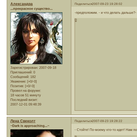
Александра
Поделиться
2007-09-23 19:28:02
...прекрасное существо...
-предположим. - и что делать дальше?-
0
Зарегистрирован
: 2007-09-18
Приглашений:
0
Сообщений:
182
Уважение:
[+0/-0]
Позитив:
[+0/-0]
Провел на форуме:
18 часов 51 минуту
Последний визит:
2007-12-01 09:48:39
Лена Свеколт
Поделиться
2007-09-23 19:28:22
~Dark is approaching...~
- Стойте! По-моему кто-то идет! Нам по