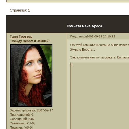
Страница:
1
Комната меча Ареса
Таня Гроттер
Поделиться
2007-09-22 20:10:32
~Между Небом и Землей~
Об этой комнате ничего не было извест
Жуткие Ворота...
Заключительная точка сюжета: Вылазка
0
Зарегистрирован
: 2007-09-17
Приглашений:
0
Сообщений:
346
Уважение:
[+1/-0]
Позитив:
[+0/-0]