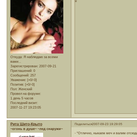
0
Откуда:
Я наблюдаю за всеми
вами...
Зарегистрирован
: 2007-09-21
Приглашений:
0
Сообщений:
257
Уважение:
[+0/-0]
Позитив:
[+0/-0]
Пол:
Женский
Провел на форуме:
1 день 5 часов
Последний визит:
2007-11-27 19:23:05
Рита Шито-Крыто
Поделиться
2007-09-23 19:29:05
~огонь в душе~ ~лед снаружи~
- "Отлично, ныкаем меч и валим отсюда