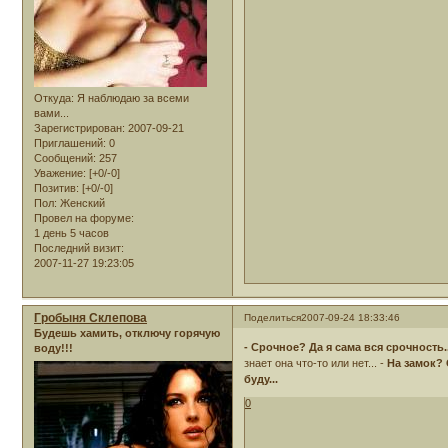
Откуда:
Я наблюдаю за всеми
вами...
Зарегистрирован
: 2007-09-21
Приглашений:
0
Сообщений:
257
Уважение:
[+0/-0]
Позитив:
[+0/-0]
Пол:
Женский
Провел на форуме:
1 день 5 часов
Последний визит:
2007-11-27 19:23:05
Гробыня Склепова
Поделиться
2007-09-24 18:33:46
Будешь хамить, отключу горячую
- Срочное? Да я сама вся срочность..
воду!!!
знает она что-то или нет... -
На замок? 
буду...
0