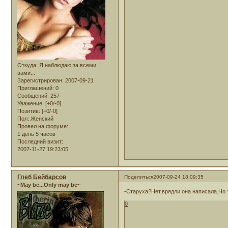
Откуда:
Я наблюдаю за всеми
вами...
Зарегистрирован
: 2007-09-21
Приглашений:
0
Сообщений:
257
Уважение:
[+0/-0]
Позитив:
[+0/-0]
Пол:
Женский
Провел на форуме:
1 день 5 часов
Последний визит:
2007-11-27 19:23:05
Глеб Бейбарсов
Поделиться
2007-09-24 18:09:35
~May be...Only may be~
-Старуха?Нет,врядли она написала.Но т
0