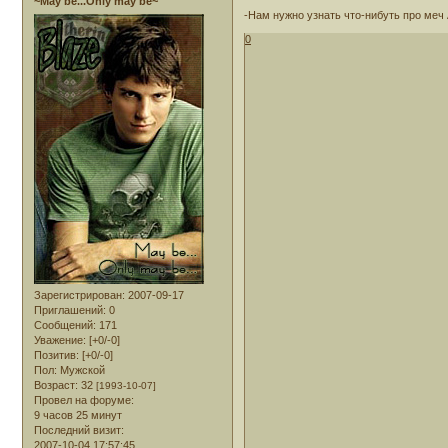
~May be...Only may be~
-Нам нужно узнать что-нибуть про меч 
0
Зарегистрирован
: 2007-09-17
Приглашений:
0
Сообщений:
171
Уважение:
[+0/-0]
Позитив:
[+0/-0]
Пол:
Мужской
Возраст:
32
[1993-10-07]
Провел на форуме:
9 часов 25 минут
Последний визит:
2007-10-04 17:57:45