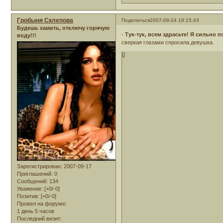
Гробыня Склепова
Поделиться
2007-09-24 18:15:43
Будешь хамить, отключу горячую
-
Тук-тук, всем здрасьте! Я сильно 
воду!!!
сверкая глазами спросила девушка.
0
Зарегистрирован
: 2007-09-17
Приглашений:
0
Сообщений:
134
Уважение:
[+0/-0]
Позитив:
[+0/-0]
Провел на форуме:
1 день 5 часов
Последний визит: