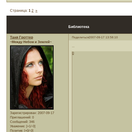
Страница:
1
2
»
Библиотека
Таня Гроттер
Поделиться
2007-09-17 13:58:10
~Между Небом и Землей~
...
0
Зарегистрирован
: 2007-09-17
Приглашений:
0
Сообщений:
346
Уважение:
[+1/-0]
Позитив:
[+0/-0]