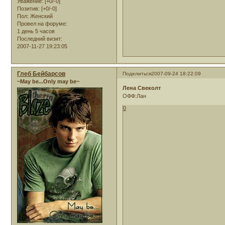
Уважение:
[+0/-0]
Позитив:
[+0/-0]
Пол:
Женский
Провел на форуме:
1 день 5 часов
Последний визит:
2007-11-27 19:23:05
Глеб Бейбарсов
Поделиться
2007-09-24 18:22:09
~May be...Only may be~
Лена Свеколт
ОФФ:Лан
0