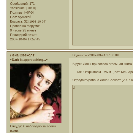
Сообщений:
171
Уважение:
[+0/-0]
Позитив:
[+0/-0]
Пол:
Мужской
Возраст:
32
[1993-10-07]
Провел на форуме:
9 часов 25 минут
Последний визит:
2007-10-04 17:57:45
Лена Свеколт
Поделиться
2007-09-24 17:38:09
~Dark is approaching...~
В руки Лены прилетела огромная книга
- Так. Открываем. Ммм.., вот. Меч Ар
Отредактировано Лена Свеколт (2007-09
0
Откуда:
Я наблюдаю за всеми
вами...