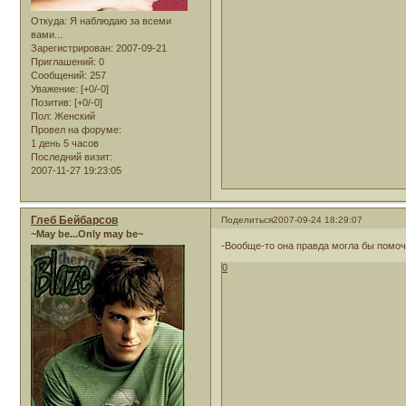
Откуда:
Я наблюдаю за всеми
вами...
Зарегистрирован
: 2007-09-21
Приглашений:
0
Сообщений:
257
Уважение:
[+0/-0]
Позитив:
[+0/-0]
Пол:
Женский
Провел на форуме:
1 день 5 часов
Последний визит:
2007-11-27 19:23:05
Глеб Бейбарсов
Поделиться
2007-09-24 18:29:07
~May be...Only may be~
-Вообще-то она правда могла бы помоч
0