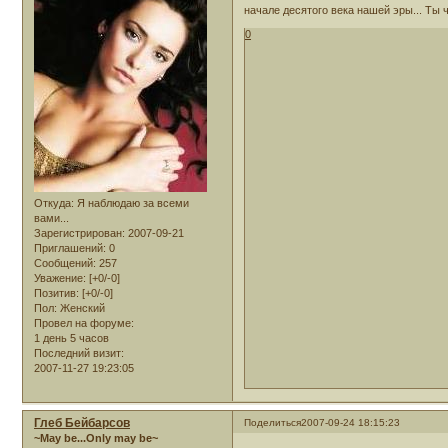
начале десятого века нашей эры... Ты
0
Откуда:
Я наблюдаю за всеми
вами...
Зарегистрирован
: 2007-09-21
Приглашений:
0
Сообщений:
257
Уважение:
[+0/-0]
Позитив:
[+0/-0]
Пол:
Женский
Провел на форуме:
1 день 5 часов
Последний визит:
2007-11-27 19:23:05
Глеб Бейбарсов
Поделиться
2007-09-24 18:15:23
~May be...Only may be~