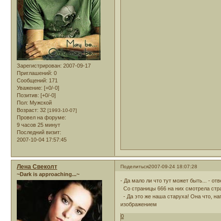
Зарегистрирован
: 2007-09-17
Приглашений:
0
Сообщений:
171
Уважение:
[+0/-0]
Позитив:
[+0/-0]
Пол:
Мужской
Возраст:
32
[1993-10-07]
Провел на форуме:
9 часов 25 минут
Последний визит:
2007-10-04 17:57:45
Лена Свеколт
Поделиться
2007-09-24 18:07:28
~Dark is approaching...~
- Да мало ли что тут может быть... - отв
Со страницы 666 на них смотрела стра
- Да это же наша старуха! Она что, на
изображением
0