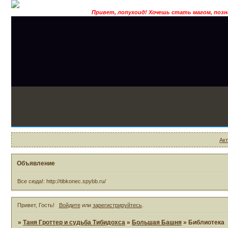
Привет, лопухоид! Хочешь стать магом, познакомится с во
Ак
Объявление
Все сюда!: http://tibkonec.spybb.ru/
Привет, Гость!
Войдите
или
зарегистрируйтесь
.
»
Таня Гроттер и судьба Тибидохса
»
Большая Башня
»
Библиотека