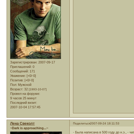
Зарегистрирован
: 2007-09-17
Приглашений:
0
Сообщений:
171
Уважение:
[+0/-0]
Позитив:
[+0/-0]
Пол:
Мужской
Возраст:
32
[1993-10-07]
Провел на форуме:
9 часов 25 минут
Последний визит:
2007-10-04 17:57:45
Лена Свеколт
Поделиться
2007-09-24 18:11:53
~Dark is approaching...~
- Была написана в 500 году до н.э., - ч