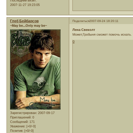
Последний визит:
2007-11-27 19:23:05
Глеб Бейбарсов
Поделиться
2007-09-24 18:20:11
~May be...Only may be~
Лена Свеколт
Может,Гробыня сможет помочь искать.
0
Зарегистрирован
: 2007-09-17
Приглашений:
0
Сообщений:
171
Уважение:
[+0/-0]
Позитив:
[+0/-0]