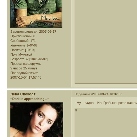
Зарегистрирован
: 2007-09-17
Приглашений:
0
Сообщений:
171
Уважение:
[+0/-0]
Позитив:
[+0/-0]
Пол:
Мужской
Возраст:
32
[1993-10-07]
Провел на форуме:
9 часов 25 минут
Последний визит:
2007-10-04 17:57:45
Лена Свеколт
Поделиться
2007-09-24 18:32:06
~Dark is approaching...~
- Ну... ладно... Но. Гробыня, рот о наш
0