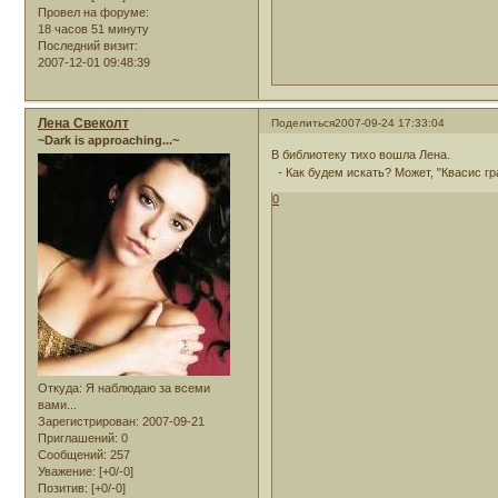
Провел на форуме:
18 часов 51 минуту
Последний визит:
2007-12-01 09:48:39
Лена Свеколт
Поделиться
2007-09-24 17:33:04
~Dark is approaching...~
В библиотеку тихо вошла Лена.
- Как будем искать? Может, "Квасис гр
0
Откуда:
Я наблюдаю за всеми
вами...
Зарегистрирован
: 2007-09-21
Приглашений:
0
Сообщений:
257
Уважение:
[+0/-0]
Позитив:
[+0/-0]