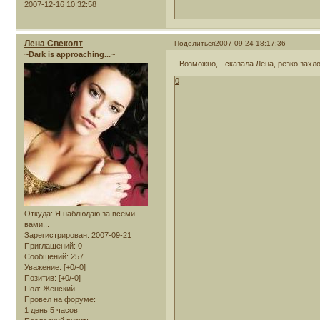
2007-12-16 10:32:58
Лена Свеколт
Поделиться
2007-09-24 18:17:36
~Dark is approaching...~
- Возможно, - сказала Лена, резко захло
0
Откуда:
Я наблюдаю за всеми
вами...
Зарегистрирован
: 2007-09-21
Приглашений:
0
Сообщений:
257
Уважение:
[+0/-0]
Позитив:
[+0/-0]
Пол:
Женский
Провел на форуме:
1 день 5 часов