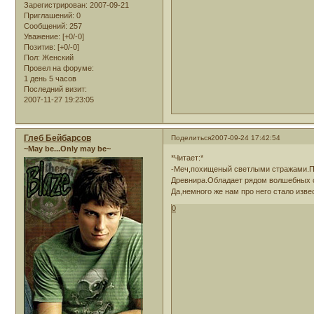
Зарегистрирован
: 2007-09-21
Приглашений:
0
Сообщений:
257
Уважение:
[+0/-0]
Позитив:
[+0/-0]
Пол:
Женский
Провел на форуме:
1 день 5 часов
Последний визит:
2007-11-27 19:23:05
Глеб Бейбарсов
Поделиться
2007-09-24 17:42:54
~May be...Only may be~
*Читает:*
-Меч,похищеный светлыми стражами.По
Древнира.Обладает рядом волшебных с
Да,немного же нам про него стало изве
0