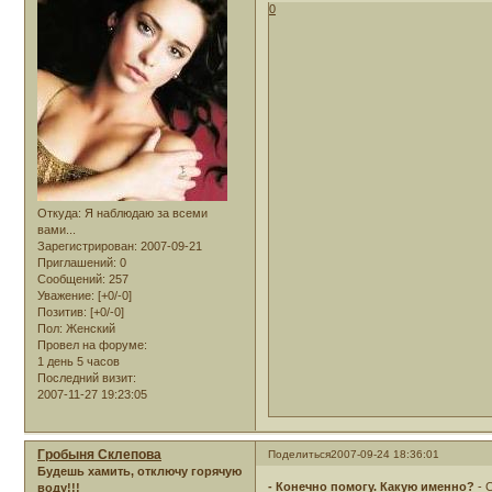
0
Откуда:
Я наблюдаю за всеми
вами...
Зарегистрирован
: 2007-09-21
Приглашений:
0
Сообщений:
257
Уважение:
[+0/-0]
Позитив:
[+0/-0]
Пол:
Женский
Провел на форуме:
1 день 5 часов
Последний визит:
2007-11-27 19:23:05
Гробыня Склепова
Поделиться
2007-09-24 18:36:01
Будешь хамить, отключу горячую
- Конечно помогу. Какую именно?
- 
воду!!!