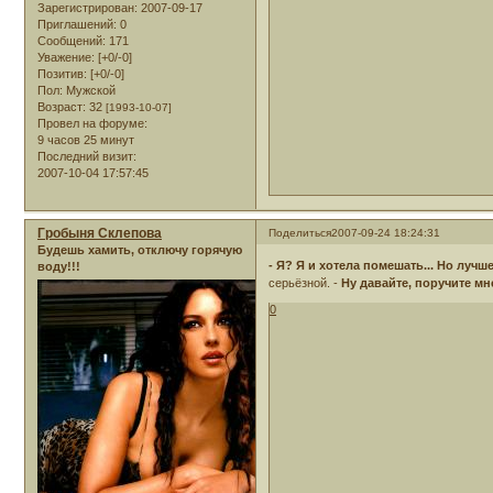
Зарегистрирован
: 2007-09-17
Приглашений:
0
Сообщений:
171
Уважение:
[+0/-0]
Позитив:
[+0/-0]
Пол:
Мужской
Возраст:
32
[1993-10-07]
Провел на форуме:
9 часов 25 минут
Последний визит:
2007-10-04 17:57:45
Гробыня Склепова
Поделиться
2007-09-24 18:24:31
Будешь хамить, отключу горячую
- Я? Я и хотела помешать... Но лучш
воду!!!
серьёзной. -
Ну давайте, поручите мне
0