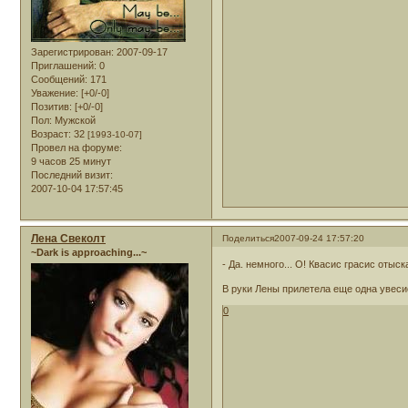
Зарегистрирован
: 2007-09-17
Приглашений:
0
Сообщений:
171
Уважение:
[+0/-0]
Позитив:
[+0/-0]
Пол:
Мужской
Возраст:
32
[1993-10-07]
Провел на форуме:
9 часов 25 минут
Последний визит:
2007-10-04 17:57:45
Лена Свеколт
Поделиться
2007-09-24 17:57:20
~Dark is approaching...~
- Да. немного... О! Квасис грасис оты
В руки Лены прилетела еще одна увесис
0