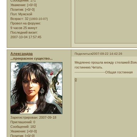
Сообщений:
171
Уважение:
[+0/-0]
Позитив:
[+0/-0]
Пол:
Мужской
Возраст:
32
[1993-10-07]
Провел на форуме:
9 часов 25 минут
Последний визит:
2007-10-04 17:57:45
Александра
Поделиться
2007-09-22 14:42:26
...прекрасное существо...
Медленно прошла между стелажей.Взяла
гостиннкю.Читать.
-------------------------Общая гостинная
0
Зарегистрирован
: 2007-09-18
Приглашений:
0
Сообщений:
182
Уважение:
[+0/-0]
Позитив:
[+0/-0]