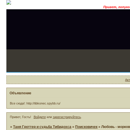
Привет, лопухоид! Хо
Ак
Объявление
Все сюда!: http://tibkonec.spybb.ru/
Привет, Гость!
Войдите
или
зарегистрируйтесь
.
»
Таня Гроттер и судьба Тибидохса
»
Поисковичек
»
Любовь - морко