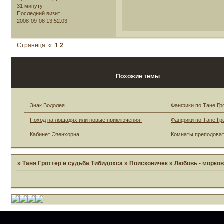
31 минуту
Последний визит:
2008-09-08 13:52:03
Страница:
«
1
2
Похожие темы
Знак Водолея
Фанфики по Тане Гр
Поход на лошадях или новые приключения.
Фанфики по Тане Гр
Кабинет Эзенхорна
Комнаты преподова
»
Таня Гроттер и судьба Тибидохса
»
Поисковичек
»
Любовь - морко