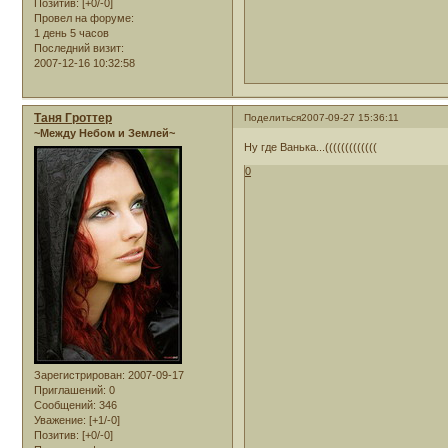
Позитив:
[+0/-0]
Провел на форуме:
1 день 5 часов
Последний визит:
2007-12-16 10:32:58
Таня Гроттер
Поделиться
2007-09-27 15:36:11
~Между Небом и Землей~
Ну где Ванька...(((((((((((((
0
Зарегистрирован
: 2007-09-17
Приглашений:
0
Сообщений:
346
Уважение:
[+1/-0]
Позитив:
[+0/-0]