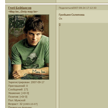
Глеб Бейбарсов
Поделиться
2007-09-24 17:12:33
~May be...Only may be~
Гробыня Склепова
Ок
0
Зарегистрирован
: 2007-09-17
Приглашений:
0
Сообщений:
171
Уважение:
[+0/-0]
Позитив:
[+0/-0]
Пол:
Мужской
Возраст:
32
[1993-10-07]
Провел на форуме: