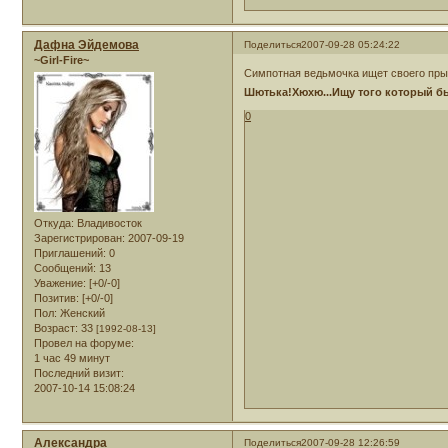
Дафна Эйдемова
Поделиться
2007-09-28 05:24:22
~Girl-Fire~
Симпотная ведьмочка ищет своего пры
Шютька!Хюхю...Ищу того который бы
0
Откуда:
Владивосток
Зарегистрирован
: 2007-09-19
Приглашений:
0
Сообщений:
13
Уважение:
[+0/-0]
Позитив:
[+0/-0]
Пол:
Женский
Возраст:
33
[1992-08-13]
Провел на форуме:
1 час 49 минут
Последний визит:
2007-10-14 15:08:24
Александра
Поделиться
2007-09-28 12:26:59