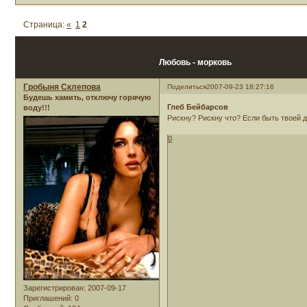
Страница:
«
1
2
Любовь - морковь
Гробыня Склепова
Поделиться
2007-09-23 18:27:16
Будешь хамить, отключу горячую
Глеб Бейбарсов
воду!!!
Рискну? Рискну что? Если быть твоей 
0
Зарегистрирован
: 2007-09-17
Приглашений:
0