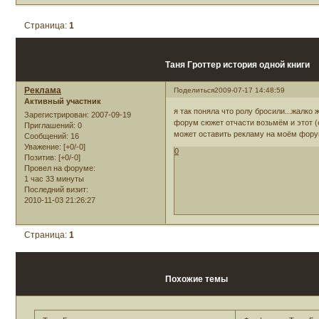
Страница:
1
Таня Гроттер история одной книги
Реклама
Поделиться
2009-07-17 14:48:59
Активный участник
я так поняла что ролу бросили...жалко ж
Зарегистрирован
: 2007-09-19
форум сюжет отчасти возьмём и этот (ес
Приглашений:
0
может оставить рекламу на моём фору
Сообщений:
16
Уважение:
[+0/-0]
0
Позитив:
[+0/-0]
Провел на форуме:
1 час 33 минуты
Последний визит:
2010-11-03 21:26:27
Страница:
1
Похожие темы