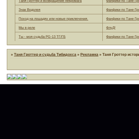
Таня Гроттер и возвращение некромага
Фанфики по Тане Гр
Знак Водолея
Фанфики по Тане Гр
Поход на лошадях или новые приключения.
Фанфики по Тане Гр
Мы в реле
ФлуД!
Ты - моя судьба PG-13 ТГ/ГБ
Фанфики по Тане Гр
»
Таня Гроттер и судьба Тибидохса
»
Рекламка
»
Таня Гроттер истор