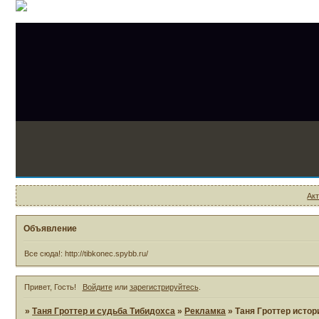
Ак
Объявление
Все сюда!: http://tibkonec.spybb.ru/
Привет, Гость!
Войдите
или
зарегистрируйтесь
.
»
Таня Гроттер и судьба Тибидохса
»
Рекламка
»
Таня Гроттер истор