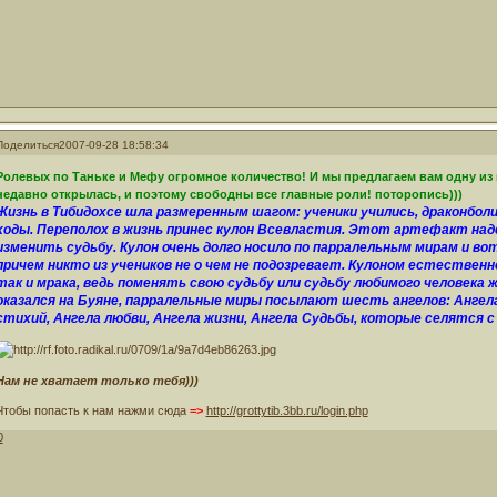
Поделиться
2007-09-28 18:58:34
Ролевых по Таньке и Мефу огромное количество! И мы предлагаем вам одну из 
недавно открылась, и поэтому свободны все главные роли! поторопись)))
Жизнь в Тибидохсе шла размеренным шагом: ученики учились, драконбол
ходы. Переполох в жизнь принес кулон Всевластия. Этот артефакт наде
изменить судьбу. Кулон очень долго носило по парралельным мирам и во
причем никто из учеников не о чем не подозревает. Кулоном естествен
так и мрака, ведь поменять свою судьбу или судьбу любимого человека 
оказался на Буяне, парралельные миры посылают шесть ангелов: Ангела
стихий, Ангела любви, Ангела жизни, Ангела Судьбы, которые селятся с 
Нам не хватает только тебя)))
Чтобы попасть к нам нажми сюда
=>
http://grottytib.3bb.ru/login.php
0