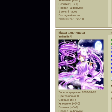
Уважение:
[+1/-0]
Позитив:
[+0/-0]
Провел на форуме:
1 день 8 часов
Последний визит:
2008-03-24 16:25:30
Маша Феклищева
YмNяIIIк@
Зарегистрирован
: 2007-09-28
Приглашений:
0
Сообщений:
8
Уважение:
[+0/-0]
Позитив:
[+0/-0]
Провел на форуме: