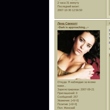
2 часа 31 минуту
Последний визит:
2007-10-30 12:56:50
Лена Свеколт
~Dark is approaching...~
Откуда:
Я наблюдаю за всеми
вами...
Зарегистрирован
: 2007-09-21
Приглашений:
0
Сообщений:
257
Уважение:
[+0/-0]
Позитив:
[+0/-0]
Пол:
Женский