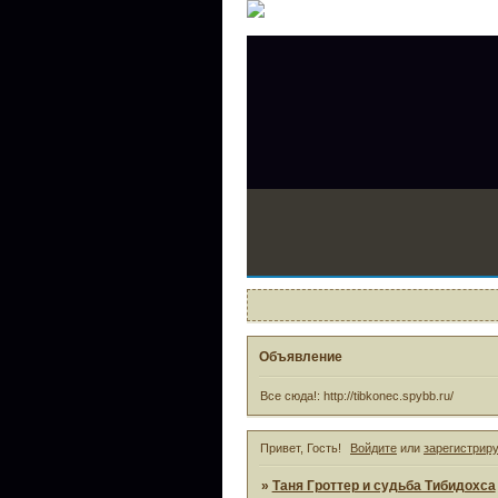
Объявление
Все сюда!: http://tibkonec.spybb.ru/
Привет, Гость!
Войдите
или
зарегистрир
»
Таня Гроттер и судьба Тибидохса