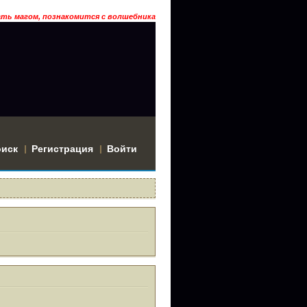
магом, познакомится с волшебниками и быть втянутым в историю? Тогда 
оиск
Регистрация
Войти