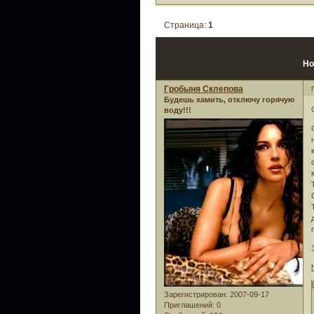
Страница:
1
Но
Гробыня Склепова
Будешь хамить, отключу горячую
воду!!!
Зарегистрирован
: 2007-09-17
Приглашений:
0