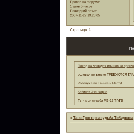
Провел на форуме:
1 день 5 часов
Последний визит:
2007-11-27 19:23:05
Страница:
1
По
Поход на лошадях или новые прикл
ролевая по таньке ТРЕБУЮТСЯ Г
Ролевуха по Таньке и Мефу!
Кабинет Эзенхорна
Ты - моя судьба PG-13 ТГ/ГБ
»
Таня Гроттер и судьба Тибидохса