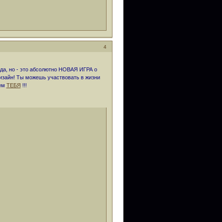
4
 да, но - это абсолютно НОВАЯ ИГРА о
изайн! Ты можешь участвовать в жизни
дем
ТЕБЯ
!!!