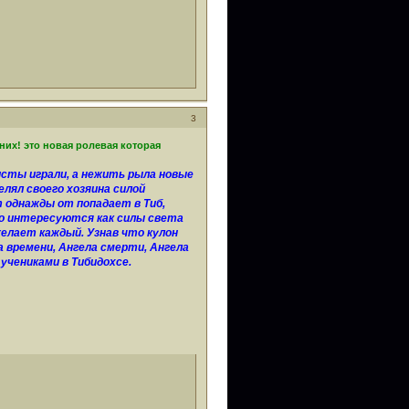
3
них! это новая ролевая которая
исты играли, а нежить рыла новые
лял своего хозяина силой
т однажды от попадает в Тиб,
но интересуются как силы света
желает каждый. Узнав что кулон
 времени, Ангела смерти, Ангела
учениками в Тибидохсе.