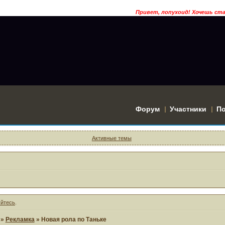
Привет, лопухоид! Хочешь стать 
Форум
Участники
П
Активные темы
уйтесь
.
»
Рекламка
»
Новая рола по Таньке