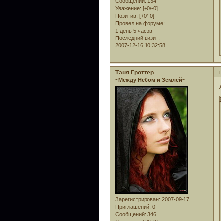
Сообщений:
134
Уважение:
[+0/-0]
Позитив:
[+0/-0]
Провел на форуме:
1 день 5 часов
Последний визит:
2007-12-16 10:32:58
Таня Гроттер
~Между Небом и Землей~
Зарегистрирован
: 2007-09-17
Приглашений:
0
Сообщений:
346