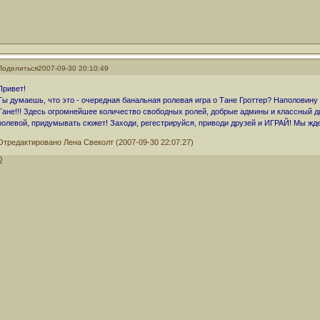
Поделиться
2007-09-30 20:10:49
Привет!
Ты думаешь, что это - очередная банальная ролевая игра о Тане Гроттер? Наполовину
Тане!!! Здесь огромнейшее количество свободных ролей, добрые админы и классный д
ролевой, придумывать сюжет! Заходи, регестрируйся, приводи друзей и ИГРАЙ! Мы ж
Отредактировано Лена Свеколт (2007-09-30 22:07:27)
0