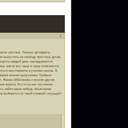
1
 магов светлых. Темные артефакты
зя выпустить на свободу яростных духов,
 ворота каждый день накладываются
тлых магов все чаще и чаще появляются
иться магспиранты и ученики школы. В
вания многие выпускники: Гробыня
т, Жанна Аббатикова и многие другие.
ие ворота. Кто-то из них постоянно
ясь найти какое-нибудь объяснение
ир выберется из такой сложной ситуации?