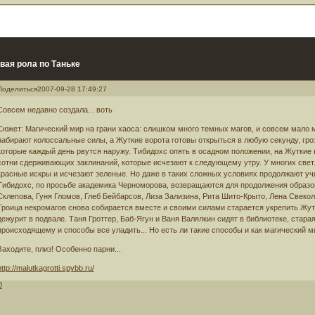
вая рола по Таньке
Поделиться
2007-09-28 17:49:27
Совсем недавно создала... воть
Сюжет: Магический мир на грани хаоса: слишком много темных магов, и совсем мало
набирают колоссальные силы, а Жуткие ворота готовы открыться в любую секунду, гро
которые каждый день рвутся наружу. Тибидохс опять в осадном положении, на Жуткие
сотни сдерживающих заклинаний, которые исчезают к следующему утру. У многих све
красные искры и исчезают зеленые. Но даже в таких сложных условиях продолжают уч
Тибидохс, по просьбе академика Черноморова, возвращаются для продолжения образо
Склепова, Гуня Гломов, Глеб Бейбарсов, Лиза Зализина, Рита Шито-Крыто, Лена Свекол
Троица некромагов снова собирается вместе и своими силами старается укрепить Жутк
дежурит в подвале. Таня Гроттер, Баб-Ягун и Ваня Валялкин сидят в библиотеке, стара
происходящему и способы все уладить... Но есть ли такие способы и как магический м
Заходите, плиз! Особенно парни...
http://malutkagrotti.spybb.ru/
0