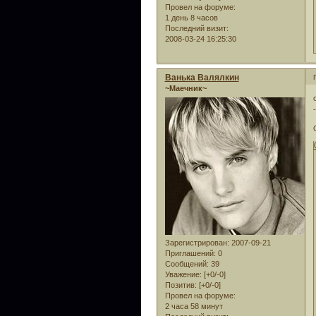
Провел на форуме:
1 день 8 часов
Последний визит:
2008-03-24 16:25:30
Ванька Валялкин
~Маечник~
Зарегистрирован
: 2007-09-21
Приглашений:
0
Сообщений:
39
Уважение:
[+0/-0]
Позитив:
[+0/-0]
Провел на форуме:
2 часа 58 минут