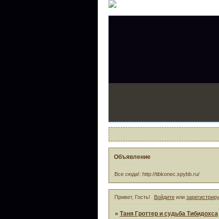
Объявление
Все сюда!: http://tibkonec.spybb.ru/
Привет, Гость!
Войдите
или
зарегистрир
»
Таня Гроттер и судьба Тибидохса