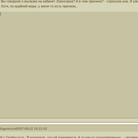
- Вы говорили о вылазке на кабинет Эзенхорна? А в чем причина? - спросила она. И уж
- Хотя, по крайней мере, у меня-то есть причина...
0
Поделиться
2007-09-22 19:12:10
-И у Гробки есть. Я подумала, что ей понравится. А то как-то скучноватенько...- протян