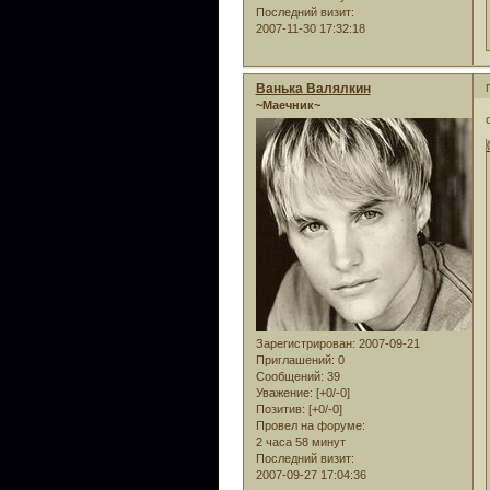
Последний визит:
2007-11-30 17:32:18
Ванька Валялкин
~Маечник~
Зарегистрирован
: 2007-09-21
Приглашений:
0
Сообщений:
39
Уважение:
[+0/-0]
Позитив:
[+0/-0]
Провел на форуме:
2 часа 58 минут
Последний визит:
2007-09-27 17:04:36