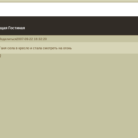
щая Гостиная
Поделиться
2007-09-22 16:32:20
Таня села в кресло и стала смотреть на огонь
0