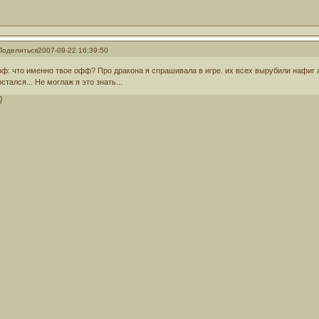
Поделиться
2007-09-22 16:39:50
оф: что именно твое офф? Про дракона я спрашивала в игре. их всех вырубили нафиг ле
остался... Не моглаж я это знать...
0