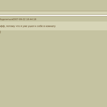
Поделиться
2007-09-22 16:44:18
офф, потому что я уже ушел к себе в комнату
0