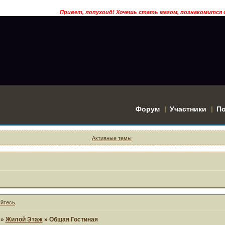
Привет, лопухоид! Хочешь стать магом, познакомится с волшебн
Форум
Участники
П
Активные темы
уйтесь
.
»
Жилой Этаж
»
Общая Гостиная