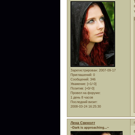
Зарегистрирован
: 2007-09-17
Приглашений:
0
Сообщений:
346
Уважение:
[+1/-0]
Позитив:
[+0/-0]
Провел на форуме:
1 день 8 часов
Последний визит:
2008-03-24 16:25:30
Лена Свеколт
~Dark is approaching...~