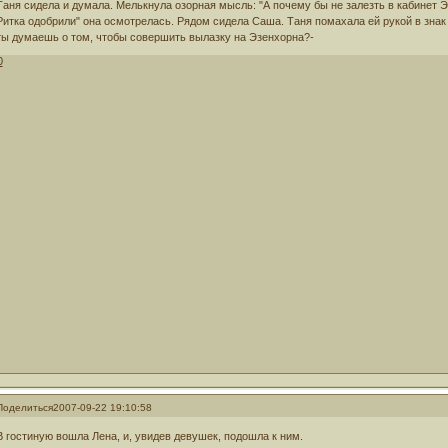
Таня сидела и думала. Мелькнула озорная мысль: "А почему бы не залезть в кабинет 
Ритка одобрили" она осмотрелась. Рядом сидела Саша. Таня помахала ей рукой в знак
ты думаешь о том, чтобы совершить вылазку на Эзенхорна?-
0
Поделиться
2007-09-22 19:10:58
В гостиную вошла Лена, и, увидев девушек, подошла к ним.