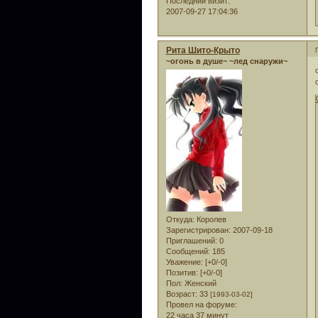
Последний визит:
2007-09-27 17:04:36
Рита Шито-Крыто
~огонь в душе~ ~лед снаружи~
Откуда:
Королев
Зарегистрирован
: 2007-09-18
Приглашений:
0
Сообщений:
185
Уважение:
[+0/-0]
Позитив:
[+0/-0]
Пол:
Женский
Возраст:
33
[1993-03-02]
Провел на форуме:
22 часа 37 минут