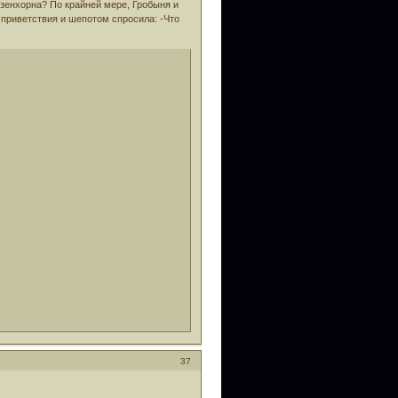
Эзенхорна? По крайней мере, Гробыня и
 приветствия и шепотом спросила: -Что
37