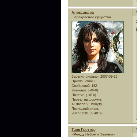
Александра
...прекрасное существо...
Зарегистрирован
: 2007-09-18
Приглашений:
0
Сообщений:
182
Уважение:
[+0/-0]
Позитив:
[+0/-0]
Провел на форуме:
18 часов 51 минуту
Последний визит:
2007-12-01 09:48:39
Таня Гроттер
~Между Небом и Землей~