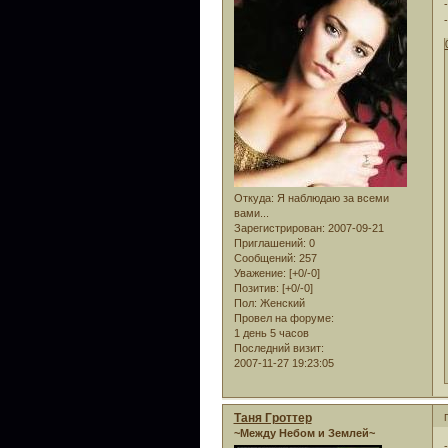
Откуда:
Я наблюдаю за всеми
вами...
Зарегистрирован
: 2007-09-21
Приглашений:
0
Сообщений:
257
Уважение:
[+0/-0]
Позитив:
[+0/-0]
Пол:
Женский
Провел на форуме:
1 день 5 часов
Последний визит:
2007-11-27 19:23:05
Таня Гроттер
~Между Небом и Землей~