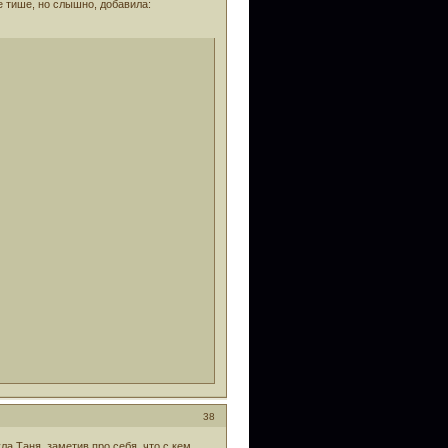
е тише, но слышно, добавила:
38
ула Таня, заметив про себя, что с кем