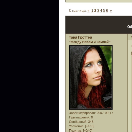
Страница:
«
1
2
3
4
5
6
»
Об
Таня Гроттер
~Между Небом и Землей~
Зарегистрирован
: 2007-09-17
Приглашений:
0
Сообщений:
346
Уважение:
[+1/-0]
Позитив:
[+0/-0]