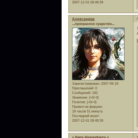
2007-12-01 09:48:39
Александра
...прекрасное существо...
Зарегистрирован
: 2007-09-18
Приглашений:
0
Сообщений:
182
Уважение:
[+0/-0]
Позитив:
[+0/-0]
Провел на форуме:
18 часов 51 минуту
Последний визит:
2007-12-01 09:48:39
+ Кира Некрофила +