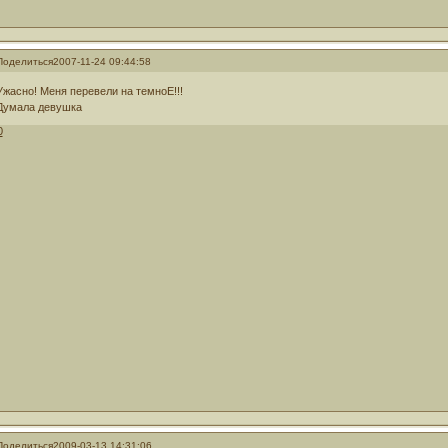
Поделиться
2007-11-24 09:44:58
Ужасно! Меня перевели на темноЕ!!!
Думала девушка
0
Поделиться
2009-03-13 14:31:06