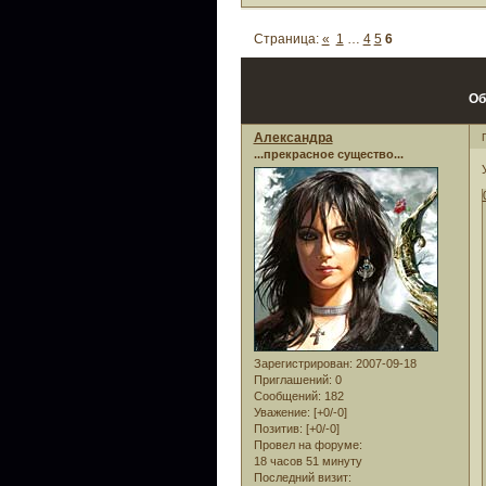
Страница:
«
1
…
4
5
6
Об
Александра
...прекрасное существо...
Зарегистрирован
: 2007-09-18
Приглашений:
0
Сообщений:
182
Уважение:
[+0/-0]
Позитив:
[+0/-0]
Провел на форуме:
18 часов 51 минуту
Последний визит: