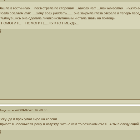
Зашла в гостинную.....посмотрела по сторонам....
никого нет ...так нечестно....нужно 
тогда сделаем так......хочу всех увидеть......
она закрыла глаза открала и теперь пере
улыбнувшись она сделала личико испуганным и стала звать на помощь
- ПОМОГИТЕ.....ПОМОГИТЕ....НУ КТО НИБУДЬ...
0
Поделиться
2009-07-20 16:40:00
Секунда и прах упал Кире на колени..
-привет я новенькая!Брожу в надежде хоть с кем то познакомиться...А ты в следующий 
0