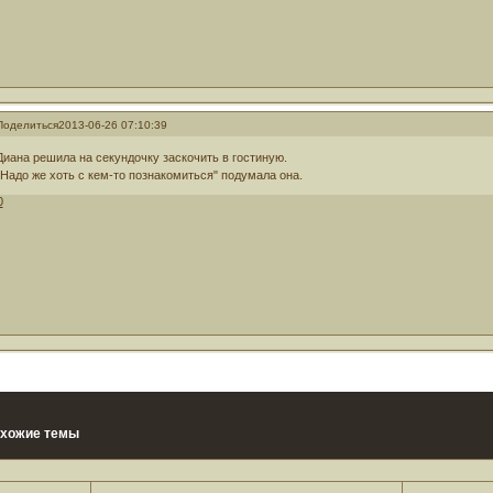
Поделиться
2013-06-26 07:10:39
Диана решила на секундочку заскочить в гостиную.
"Надо же хоть с кем-то познакомиться" подумала она.
0
хожие темы