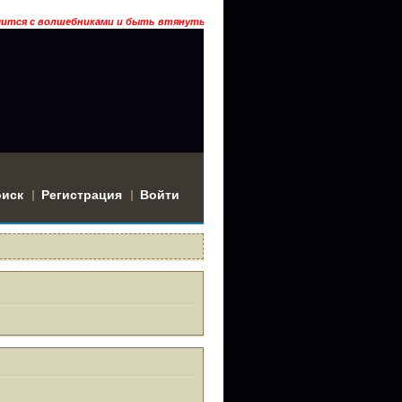
я с волшебниками и быть втянутым в историю? Тогда заходи… ГРААЛЬ ГАР
оиск
Регистрация
Войти