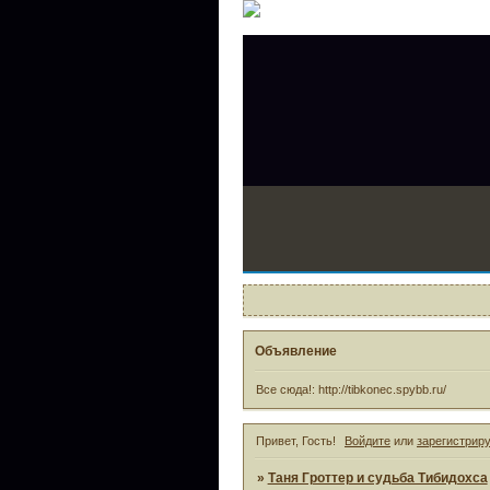
Объявление
Все сюда!: http://tibkonec.spybb.ru/
Привет, Гость!
Войдите
или
зарегистрир
»
Таня Гроттер и судьба Тибидохса