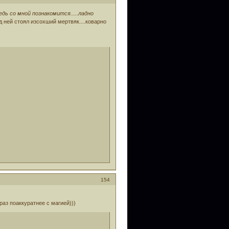
ведь со мной познакомится.....ладно
д ней стоял изсохший мертвяк....коварно
154
раз поаккуратнее с магией)))