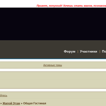
Привет, лопухоид! Хочешь стать магом, познакомитс
Форум
Участники
П
Активные темы
уйтесь
.
»
Жилой Этаж
»
Общая Гостиная