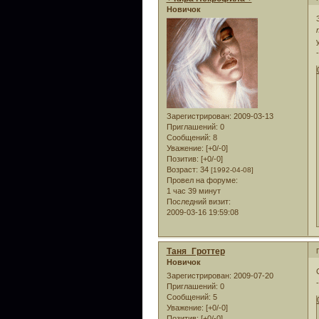
Новичок
Зарегистрирован
: 2009-03-13
Приглашений:
0
Сообщений:
8
Уважение:
[+0/-0]
Позитив:
[+0/-0]
Возраст:
34
[1992-04-08]
Провел на форуме:
1 час 39 минут
Последний визит:
2009-03-16 19:59:08
Таня_Гроттер
Новичок
Зарегистрирован
: 2009-07-20
Приглашений:
0
Сообщений:
5
Уважение:
[+0/-0]
Позитив:
[+0/-0]